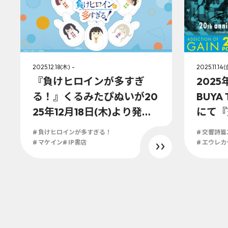
2025.12.18(木) -
2025.11.14(
『負けヒロインが多すぎ
2025
る！』くるみたぴぬいが20
BUYA 
25年12月18日(木)より発売
にて『
決定！！
ブン』
# 負けヒロインが多すぎる！
# 交響詩
UP 
# マケイン
# IP書店
# エウレ
ルブラン
GAIN
してマ
レーシ