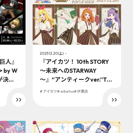
2025.12.20(土) -
の巨人』
『アイカツ！ 10th STORY
 by W
～未来へのSTARWAY
催が決
～』“アンティークver.”TS
nimat
UTAYA POP UP SHOPが20
# アイカツ
# aikatsu
# IP書店
下ろし新
25年12月20日（土）より開
催決定！！ アンティークを
テーマにした新規描き下ろ
しイラストのグッズが盛り
沢山！！