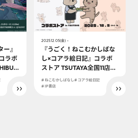
2025.12.05(金) -
ター』
『うごく！ねこむかしばな
a』コラボ
し×コアラ絵日記』コラボ
HIBUY
ストア TSUTAYA全国11店舗
書店で20
にて2025年12月5日(金)展
庫
# ねこむかしばなし
# コアラ絵日記
より開催決
開開始！描き下ろしビジュ
# IP書店
アルや新規グッズなど盛り
沢山！！