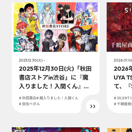
2025.12.30(火) -
2026.01.0
2025年12月30日(火)「秋田
2026
書店ストアin渋谷」に『魔
UYA T
入りました！入間くん』
て、『S
『弱虫ペダル』『吸血鬼す
屋商店 i
# 秋田書店
# 魔入りました！入間くん
# SILENT H
ぐ死ぬ』新作アイテム発売
Aが開
# 弱虫ペダル
# 千鶴屋商
決定！！
ゆえに
玉のグ