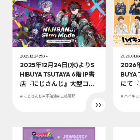
2025.12.24(水) -
2026.01.16
2025年12月24日(水)よりS
2026
HIBUYA TSUTAYA 6階 IP書
BUYA 
店『にじさんじ』大型コー
にて『
ナーにて『NIJISANJI Stun
ふ POP
# にじさんじ
# 不破湊
# 三枝明那
# ハイキュー
Mode Type：Fuwa＆Saeg
ctio
usa』展開決定！！