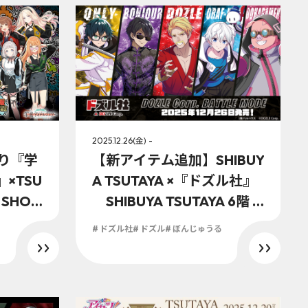
2025.12.26(金) -
より『学
【新アイテム追加】SHIBUY
×TSU
A TSUTAYA ×『ドズル社』
 SHOP
SHIBUYA TSUTAYA 6階 I
IBUYA
P書店コラボ企画第3弾202
# ドズル社
# ドズル
# ぼんじゅうる
SUTAY
5年12月26日(金)より開始決
IP書店
定！