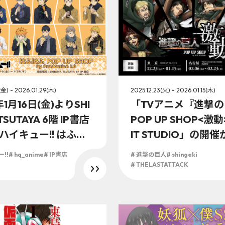
(金) - 2026.01.29(木)
2025.12.23(火) - 2026.01.15(木)
年1月16日(金)よりSHI
「TVアニメ『進撃
TSUTAYA 6階 IP書店
POP UP SHOP<激動>
ハイキュー!! はふは
IT STUDIO」の開
 UP SHOP by Produ
定！≪Action≫と≪A
!!
# hq_anime
# IP書店
# 進撃の巨人
# shingeki
n I.G』開催決定‼
ion≫2種類の描き
# THELASTATTACK
商品が多数登場！