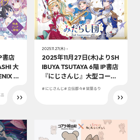
2025.11.27(木) -
IP書店
2025年11月27日(木)よりSH
ASHI 大
IBUYA TSUTAYA 6階 IP書店
NIX O
『にじさんじ』大型コーナ
ーナー』に
ーにて『みたらし団 2nd An
# にじさんじ
# 立伝都々
# 栞葉るり
金)より
niversary』展開決定！！
エニ
ッピー
フィシ
！！