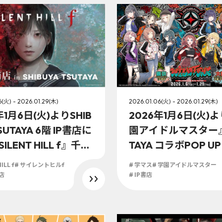
6(火) - 2026.01.29(木)
2026.01.06(火) - 2026.01.29(木)
年1月6日(火)よりSHIB
2026年1月6日(火)
SUTAYA 6階 IP書店に
園アイドルマスター』
ILENT HILL f』千鶴
TAYA コラボPOP UP
n SHIBUYA TSUTAY
『Wild TUNE』がSH
ILL f
# サイレントヒルf
# 学マス
# 学園アイドルマスター
催決定。「美しいが
TSUTAYA IP書店、T
店
# IP書店
、おぞましい。」珠
A EBISUBASHI 大阪
ッズが登場です！
にて開催決定！！