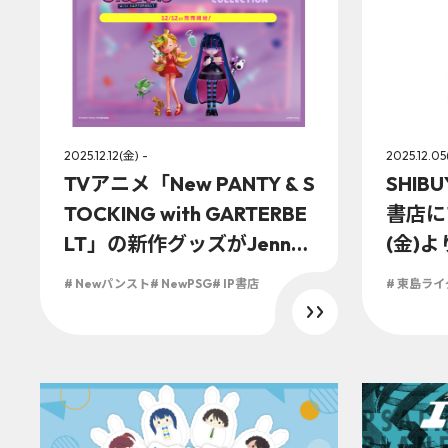
2025.12.12(金) -
2025.12.05
TVアニメ「New PANTY & S
SHIBU
TOCKING with GARTERBE
書店に
LT」の新作グッズがJenny
(金)
kaori氏による『JEWELYC!
面ライ
# Newパンスト
# NewPSG
# IP書店
# 東島ラ
COLLECTION』シリーズに
リジナ
て2025年12月12日(金)より
定！！
販売決定！！