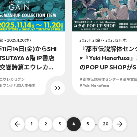
金) - 2025.11.20(木)
2025.11.21(金) - 2025.12.11(木)
年11月14日(金)からSHI
『都市伝説解体セン
TSUTAYA 6階 IP書店
×『Yuki Hanafus
交響詩篇エウレカセ
のPOP UP SHOPがS
20周年記念したPOP
A TSUTAYA 6階 IP
篇エウレカセブン
# 都市伝説解体センター
# 墓場文
SHOP開催決定！アパレ
25年11月21日(金)
カセブン
# 片岡人生先生
# Yuki Hanafusa
ドADDICTION OF
定！！
が【EUREKA20】と
ッシュアップコラボ
ョン！
1
2
3
4
5
...
20