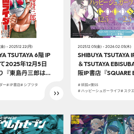
(金) - 2025.12.22(月)
2025.12.05(金) - 2026.02.05(木)
YA TSUTAYA 6階 IP
SHIBUYA TSUTAYA 
て2025年12月5日
＆TSUTAYA EBISUB
より『東島丹三郎は仮
阪IP書店『SQUARE E
ダーになりたい』オ
fficial Goodsコ
イダー
# IP書店
# シブツタ
# 妖狐×僕SS
ル特典実施が決
て2025年12月5日(
# ハッピーシュガーライフ
# スク
「妖狐×僕SS」「ハ
シュガーライフ」オ
ャルグッズ販売開始