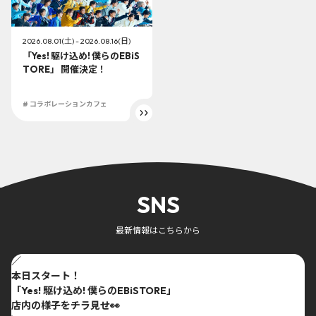
2026.08.01(土) - 2026.08.16(日)
「Yes! 駆け込め! 僕らのEBiS
TORE」 開催決定！
# コラボレーションカフェ
SNS
最新情報はこちらから
／
本日スタート！
「Yes! 駆け込め! 僕らのEBiSTORE」
店内の様子をチラ見せ👀