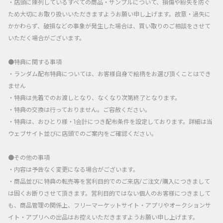
・店頭に陳列しているすべての商品・サンプルについて、損傷や紛失を防ぐ
ため大切にお取り扱いいただきますようお願い申し上げます。故意・過失に
かかわらず、破損などの事象が発生した場合は、買い取りのご相談をさせて
いただく場合がございます。
●特典に関する事項
・ランダム配布特典については、お客様自身で絵柄をお選び頂くことはでき
ません
・特典は先着でのお渡しとなり、なくなり次第終了となります。
・特典の交換は行っておりません。ご容赦ください。
・特典は、おひとり様・1会計につき配布条件を設定しております。詳細は当
ウェブサイト並びに店頭でのご案内をご確認ください。
●その他の事項
・内容は予告なく変更になる場合がございます。
・商品並びに特典の転売等を営利目的でのご来店/ご注文/購入につきまして
は固くお断りさせて頂きます。営利目的ではない個人のお客様につきまして
も、商品管理の関係上、フリーマーケットサイト・アプリやオークションサ
イト・アプリへの出品はお控えいただきますようお願い申し上げます。