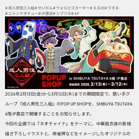
# 成人男性三人組
# せいだん
# ウォルピスカーター
# えるの
# りする
# ニャンヤオチュー
# IP書店
# シブツタ
# 6F
2026年2月13日(金)から3月12日(木)までの期間限定で、歌い手グ
ループ『成人男性三人組』のPOP UP SHOPを、SHIBUYA TSUTAYA
6階 IP書店で開催することをお知らせします。
今回の企画では『ネオチャイナ』をテーマに、中華風衣装の新規
描き下ろしイラストと、麻雀牌などをイメージしたオリジナルの