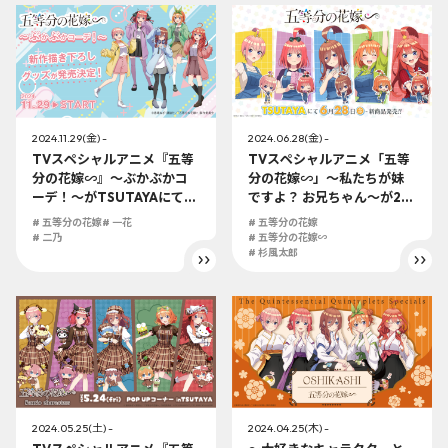
2024.11.29(金) -
2024.06.28(金) -
TVスペシャルアニメ『五等
TVスペシャルアニメ「五等
分の花嫁∽』～ぶかぶかコ
分の花嫁∽」～私たちが妹
ーデ！～がTSUTAYAにて発
ですよ？ お兄ちゃん～が24
売決定！24年11月29日
年6月28日（金）より全国
# 五等分の花嫁
# 一花
# 五等分の花嫁
（金）より開始！
のTSUTAYAにて発売開始!!
# 二乃
# 五等分の花嫁∽
# 杉風太郎
2024.05.25(土) -
2024.04.25(木) -