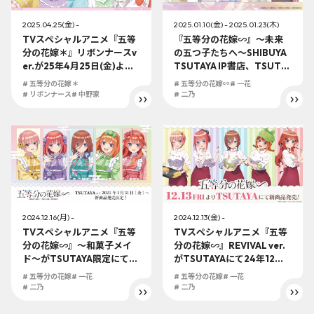
2025.04.25(金) -
2025.01.10(金) - 2025.01.23(木)
TVスペシャルアニメ『五等
『五等分の花嫁∽』～未来
分の花嫁＊』リボンナースv
の五つ子たちへ～SHIBUYA
er.が25年4月25日(金)より
TSUTAYA IP書店、TSUTAY
TSUTAYAにて発売決
A EBISUBASHI 大阪IP書店
# 五等分の花嫁＊
# 五等分の花嫁∽
# 一花
定！！！新作描き下ろしグ
での発売が決定！大阪では
# リボンナース
# 中野家
# 二乃
ッズ盛り沢山！
大型展示も実施いたしま
す！
2024.12.16(月) -
2024.12.13(金) -
TVスペシャルアニメ『五等
TVスペシャルアニメ『五等
分の花嫁∽』～和菓子メイ
分の花嫁∽』REVIVAL ver.
ド～がTSUTAYA限定にて25
がTSUTAYAにて24年12月1
年1月31日（金）より発売決
3日（金）より発売決定!! RE
# 五等分の花嫁
# 一花
# 五等分の花嫁
# 一花
定!!
VIVAL制服姿の五つ子ちゃん
# 二乃
# 二乃
の描き下ろしが登場！