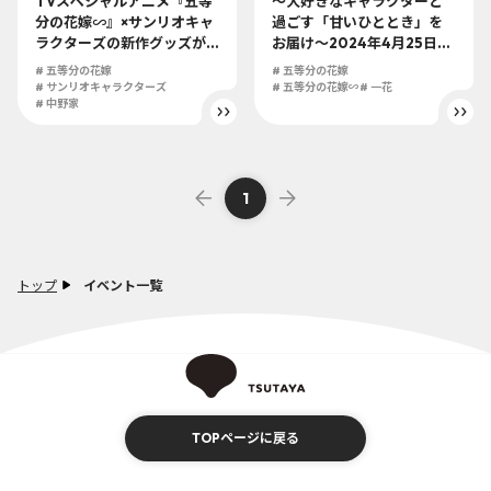
TVスペシャルアニメ『五等
～大好きなキャラクターと
分の花嫁∽』×サンリオキャ
過ごす「甘いひととき」を
ラクターズの新作グッズが
お届け～2024年4月25日
全国のTSUTAYAにて24年5
（木）にSHIBUYA TSUTAY
# 五等分の花嫁
# 五等分の花嫁
月24日（金）より発売決
A 6階IP書店にてOSHIKASH
# サンリオキャラクターズ
# 五等分の花嫁∽
# 一花
定！ 可愛さが止まらないグ
# 中野家
I『五等分の花嫁∽』＆新作
ッズが盛り沢山!!
グッズが発売決定!!
1
トップ
イベント一覧
TOPページに戻る