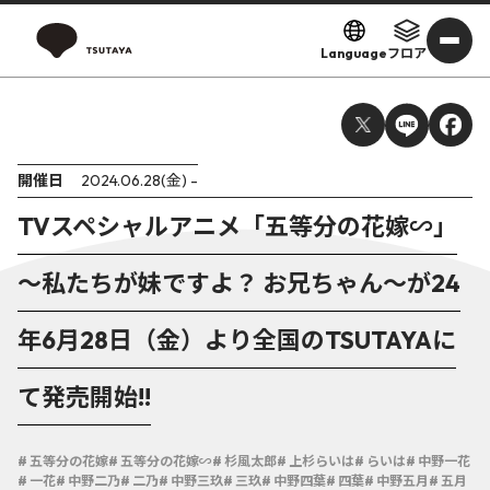
Language
フロア
開催日
2024.06.28(金) -
TVスペシャルアニメ「五等分の花嫁∽」
～私たちが妹ですよ？ お兄ちゃん～が24
年6月28日（金）より全国のTSUTAYAに
て発売開始!!
# 五等分の花嫁
# 五等分の花嫁∽
# 杉風太郎
# 上杉らいは
# らいは
# 中野一花
# 一花
# 中野二乃
# 二乃
# 中野三玖
# 三玖
# 中野四葉
# 四葉
# 中野五月
# 五月