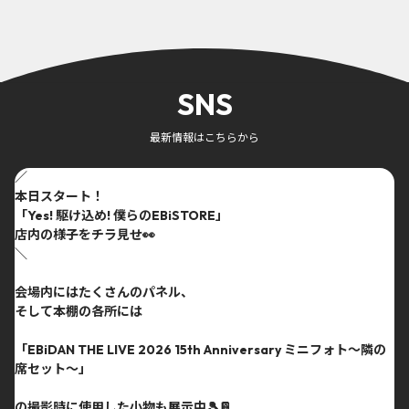
SNS
最新情報はこちらから
／
本日スタート！
「Yes! 駆け込め! 僕らのEBiSTORE」
店内の様子をチラ見せ👀
＼
会場内にはたくさんのパネル、
そして本棚の各所には
「EBiDAN THE LIVE 2026 15th Anniversary ミニフォト〜隣の
席セット〜」
の撮影時に使用した小物も展示中🎾📔