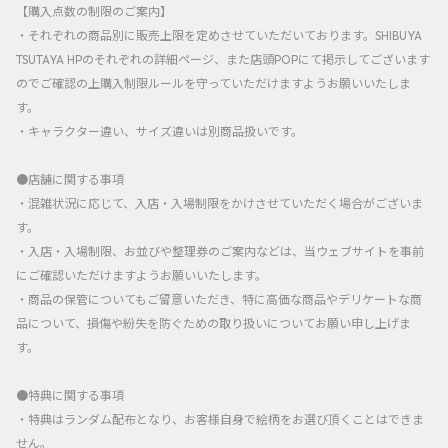
【購入点数の制限のご案内】
・それぞれの商品別に販売上限を定めさせていただいております。SHIBUYA
TSUTAYA HPのそれぞれの詳細ページ、また店頭POPにて掲示してございます
のでご確認の上購入制限ルールを守っていただけますようお願いいたしま
す。
・キャラクター違い、サイズ違いは別商品扱いです。
●店舗に関する事項
・混雑状況に応じて、入店・入場制限をかけさせていただく場合がございま
す。
・入店・入場制限、お並びや整理券のご案内などは、当ウェブサイトを事前
にご確認いただけますようお願いいたします。
・商品の保管についてもご留意いただき、特に高価な商品やデリケートな商
品について、損傷や紛失を防ぐための取り扱いについてお願い申し上げま
す。
●特典に関する事項
・特典はランダム配布となり、お客様自身で絵柄をお選び頂くことはできま
せん。