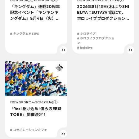
「キングダム」連載20周年
2026年8月13日(木)よりSHI
記念イベント「キンキンキ
BUYA TSUTAYA 1階にて、
ングダム」8月4日（火）よ
ホロライブプロダクション
り開催!!
この夏最大級のTシャツ展示
イベントを開催！
# キングダム
# SIPS
# ホロライブ
# ホロライブプロダクショ
ン
# hololive
2026.08.01(土) - 2026.08.16(日)
「Yes! 駆け込め! 僕らのEBiS
TORE」 開催決定！
# コラボレーションカフェ