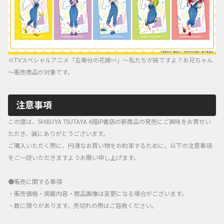
※TVスペシャルアニメ「五等分の花嫁∽」～私たちが妹ですよ？お兄ちゃん
～販売商品が対象です。
注意事項
この度は、SHIBUYA TSUTAYA 6階IP書店の新商品の発売にご興味をお寄せい
ただき、誠にありがとうございます。
ご購入いただく際に、円滑なお買い物をお約束するために、以下の注意事項
をご一読いただきますようお願い申し上げます。
●販売に関する事項
・販売価格・掲載内容・商品画像は変更になる場合がございます。
・数に限りがあります。売切れの際はご容赦ください。