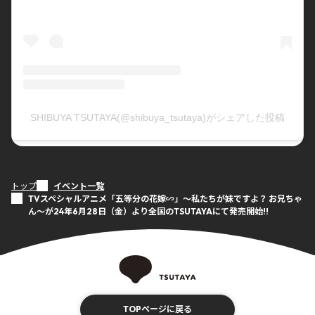
SHIBUYA TSUTAYA(@shibuya_tsutaya)がシェアした投稿
トップ
イベント一覧
TVスペシャルアニメ「五等分の花嫁∽」～私たちが妹ですよ？ お兄ちゃ
ん～が24年6月28日（金）より全国のTSUTAYAにて発売開始!!
TOPページに戻る