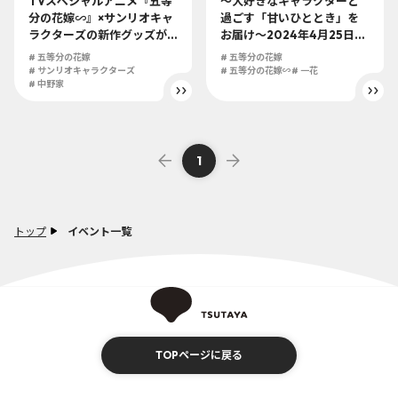
TVスペシャルアニメ『五等
～大好きなキャラクターと
分の花嫁∽』×サンリオキャ
過ごす「甘いひととき」を
ラクターズの新作グッズが
お届け～2024年4月25日
全国のTSUTAYAにて24年5
（木）にSHIBUYA TSUTAY
# 五等分の花嫁
# 五等分の花嫁
月24日（金）より発売決
A 6階IP書店にてOSHIKASH
# サンリオキャラクターズ
# 五等分の花嫁∽
# 一花
定！ 可愛さが止まらないグ
# 中野家
I『五等分の花嫁∽』＆新作
ッズが盛り沢山!!
グッズが発売決定!!
1
トップ
イベント一覧
TOPページに戻る