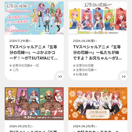
2024.11.29(金) -
2024.06.28(金) -
TVスペシャルアニメ『五等
TVスペシャルアニメ「五等
分の花嫁∽』～ぶかぶかコ
分の花嫁∽」～私たちが妹
ーデ！～がTSUTAYAにて発
ですよ？ お兄ちゃん～が24
売決定！24年11月29日
年6月28日（金）より全国
# 五等分の花嫁
# 一花
# 五等分の花嫁
（金）より開始！
のTSUTAYAにて発売開始!!
# 二乃
# 五等分の花嫁∽
# 杉風太郎
2024.05.25(土) -
2024.04.25(木) -