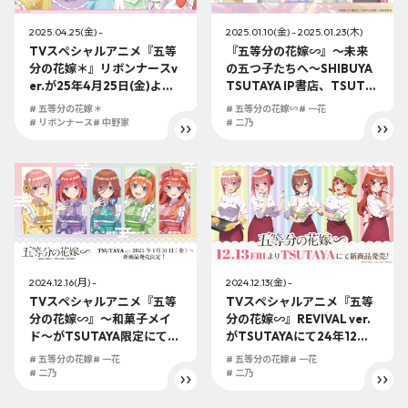
2025.04.25(金) -
2025.01.10(金) - 2025.01.23(木)
TVスペシャルアニメ『五等
『五等分の花嫁∽』～未来
分の花嫁＊』リボンナースv
の五つ子たちへ～SHIBUYA
er.が25年4月25日(金)より
TSUTAYA IP書店、TSUTAY
TSUTAYAにて発売決
A EBISUBASHI 大阪IP書店
# 五等分の花嫁＊
# 五等分の花嫁∽
# 一花
定！！！新作描き下ろしグ
での発売が決定！大阪では
# リボンナース
# 中野家
# 二乃
ッズ盛り沢山！
大型展示も実施いたしま
す！
2024.12.16(月) -
2024.12.13(金) -
TVスペシャルアニメ『五等
TVスペシャルアニメ『五等
分の花嫁∽』～和菓子メイ
分の花嫁∽』REVIVAL ver.
ド～がTSUTAYA限定にて25
がTSUTAYAにて24年12月1
年1月31日（金）より発売決
3日（金）より発売決定!! RE
# 五等分の花嫁
# 一花
# 五等分の花嫁
# 一花
定!!
VIVAL制服姿の五つ子ちゃん
# 二乃
# 二乃
の描き下ろしが登場！