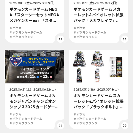
2025.08.15(金) - 2025.08.17(日)
2025.07.11(金) - 2025.07.13(日)
ポケモンカードゲーム MEG
ポケモンカードゲーム スカ
A 「スターターセットMEGA
ーレット&バイオレット 拡張
メガゲンガーex」「スター
パック「メガブレイブ」
ターセットMEGA メガディ
「メガシンフォニア」関連
# ポケカ
# ポケカ
アンシーex」 抽選販売
商品 抽選販売
# ポケモンカードゲーム
# ポケモンカードゲーム
# ポケカラウンジ
# ポケカラウンジ
2025.06.21(土) - 2025.06.22(日)
2025.05.16(金) - 2025.05.18(日)
ポケモンカードゲーム ポケ
ポケモンカードゲーム スカ
モンジャパンチャンピオン
ーレット&バイオレット 拡張
シップス2025 カードゲーム
パック「ブラックボルト」
部門 ライブビューイング実
「ホワイトフレア」関連商
# ポケカ
# ポケカ
施！
品 抽選販売,ポケモンカード
# ポケモンカードゲーム
# ポケモンカードゲーム
# ポケカラウンジ
ゲーム販売
# ポケカラウンジ