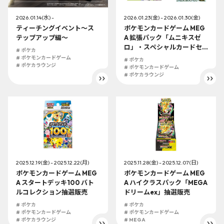
2026.01.14(水) -
2026.01.23(金) - 2026.01.30(金)
ティーチングイベント～ス
ポケモンカードゲーム MEG
テップアップ編～
A 拡張パック「ムニキスゼ
ロ」・スペシャルカードセ
# ポケカ
ット メガエルレイドex抽選
# ポケモンカードゲーム
# ポケカ
# ポケカラウンジ
販売
# ポケモンカードゲーム
# ポケカラウンジ
2025.12.19(金) - 2025.12.22(月)
2025.11.28(金) - 2025.12.07(日)
ポケモンカードゲーム MEG
ポケモンカードゲーム MEG
A スタートデッキ100 バト
A ハイクラスパック「MEGA
ルコレクション抽選販売
ドリームex」抽選販売
# ポケカ
# ポケカ
# ポケモンカードゲーム
# ポケモンカードゲーム
# ポケカラウンジ
# MEGA