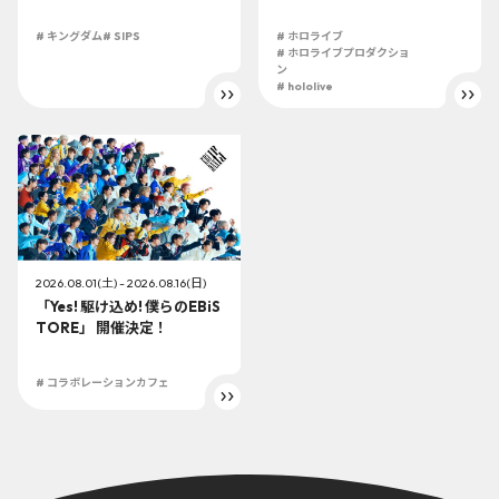
り開催!!
この夏最大級のTシャツ展示
イベントを開催！
# キングダム
# SIPS
# ホロライブ
# ホロライブプロダクショ
ン
# hololive
2026.08.01(土) - 2026.08.16(日)
「Yes! 駆け込め! 僕らのEBiS
TORE」 開催決定！
# コラボレーションカフェ