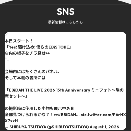
SNS
最新情報はこちらから
／
本日スタート！
「Yes! 駆け込め! 僕らのEBiSTORE」
店内の様子をチラ見せ👀
＼
会場内にはたくさんのパネル、
そして本棚の各所には
「EBiDAN THE LIVE 2026 15th Anniversary ミニフォト〜隣の
席セット〜」
の撮影時に使用した小物も展示中🎾📔
全部見つけられるかな？！👀
#EBiDAN
…
pic.twitter.com/P6rHX
X7xxH
— SHIBUYA TSUTAYA (@SHIBUYATSUTAYA)
August 1, 2026