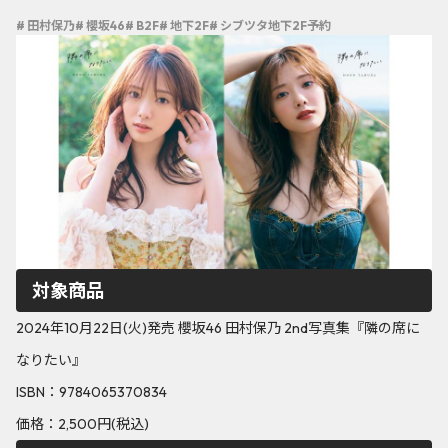
# 田村保乃
# 櫻坂46
# B2F
# 地下2F
# シブツタ地下2F予約
対象商品
2024年10月22日(火)発売 櫻坂46 田村保乃 2nd写真集『隣の席に
なりたい』
ISBN：9784065370834
価格：2,500円(税込)