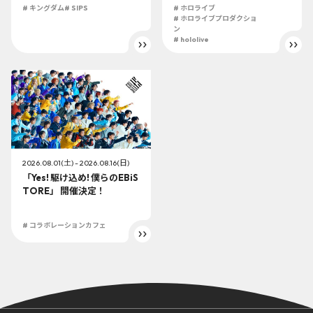
イベントを開催！
# キングダム
# SIPS
# ホロライブ
# ホロライブプロダクショ
ン
# hololive
2026.08.01(土) - 2026.08.16(日)
「Yes! 駆け込め! 僕らのEBiS
TORE」 開催決定！
# コラボレーションカフェ