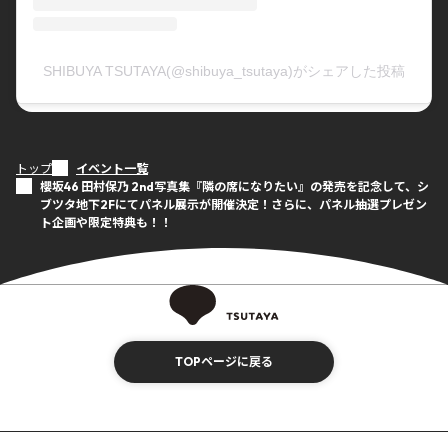
SHIBUYA TSUTAYA(@shibuya_tsutaya)がシェアした投稿
トップ
イベント一覧
櫻坂46 田村保乃 2nd写真集『隣の席になりたい』の発売を記念して、シ
ブツタ地下2Fにてパネル展示が開催決定！さらに、パネル抽選プレゼン
ト企画や限定特典も！！
TOPページに戻る