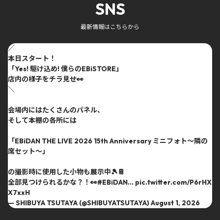
SNS
最新情報はこちらから
／
本日スタート！
「Yes! 駆け込め! 僕らのEBiSTORE」
店内の様子をチラ見せ👀
＼
会場内にはたくさんのパネル、
そして本棚の各所には
「EBiDAN THE LIVE 2026 15th Anniversary ミニフォト〜隣の
席セット〜」
の撮影時に使用した小物も展示中🎾📔
全部見つけられるかな？！👀
#EBiDAN
…
pic.twitter.com/P6rHX
X7xxH
— SHIBUYA TSUTAYA (@SHIBUYATSUTAYA)
August 1, 2026