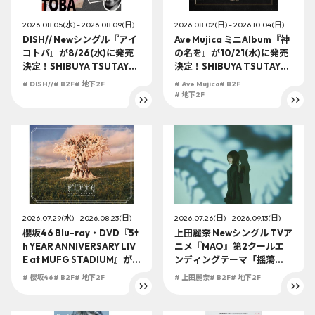
2026.08.05(水) - 2026.08.09(日)
2026.08.02(日) - 2026.10.04(日)
DISH// Newシングル『アイ
Ave Mujica ミニAlbum『神
コトバ』が8/26(水)に発売
の名を』が10/21(水)に発売
決定！SHIBUYA TSUTAYA
決定！SHIBUYA TSUTAYA
地下2F店頭受取での予約購
地下2F店頭受取での予約購
# DISH//
# B2F
# 地下2F
# Ave Mujica
# B2F
入の受付を開始！
入の受付を開始！
# 地下2F
2026.07.29(水) - 2026.08.23(日)
2026.07.26(日) - 2026.09.13(日)
櫻坂46 Blu-ray・DVD『5t
上田麗奈 Newシングル TVア
h YEAR ANNIVERSARY LIV
ニメ『MAO』第2クールエ
E at MUFG STADIUM』が
ンディングテーマ「揺蕩
9/9(水)に発売決定！SHIBU
う」が9/30(水)に発売決
# 櫻坂46
# B2F
# 地下2F
# 上田麗奈
# B2F
# 地下2F
YA TSUTAYA地下2F店頭受
定！SHIBUYA TSUTAYA地
取での予約購入の受付を開
下2F店頭受取での予約購入
始！
の受付を開始！