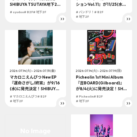
SHIBUYA TSUTAYA地下2F
ションVol.11』が11/25(水)
店頭受取での予約購入の受
に発売決定！SHIBUYA TSU
# syudou
# B2F
# 地下2F
# バンドリ！
# B2F
付を開始！
TAYA地下2F店頭受取での予
# 地下2F
約購入の受付を開始！
2026.07.14(火) - 2026.07.31(金)
2026.07.14(火) - 2026.07.19(日)
マカロニえんぴつ New EP
Picheolin 1st Mini Album
『運命さがし/終宵』が9/16
『吉BOARD(Gilboard)』
(水)に発売決定！SHIBUYA
が8/4(火)に発売決定！SHIB
TSUTAYA地下2F店頭受取で
UYA TSUTAYA地下2F店頭
# マカロニえんぴつ
# B2F
# Picheolin
# B2F
の予約購入の受付を開始！
受取での予約購入の受付を
# 地下2F
# 地下2F
開始！