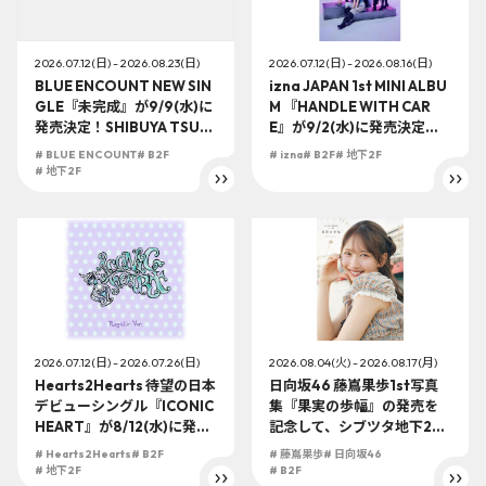
2026.07.12(日) - 2026.08.23(日)
2026.07.12(日) - 2026.08.16(日)
BLUE ENCOUNT NEW SIN
izna JAPAN 1st MINI ALBU
GLE『未完成』が9/9(水)に
M 『HANDLE WITH CAR
発売決定！SHIBUYA TSUT
E』が9/2(水)に発売決定！S
AYA地下2F店頭受取での予
HIBUYA TSUTAYA地下2F店
# BLUE ENCOUNT
# B2F
# izna
# B2F
# 地下2F
約購入の受付を開始！
頭受取での予約購入の受付
# 地下2F
を開始！
2026.07.12(日) - 2026.07.26(日)
2026.08.04(火) - 2026.08.17(月)
Hearts2Hearts 待望の日本
日向坂46 藤嶌果歩1st写真
デビューシングル『ICONIC
集『果実の歩幅』の発売を
HEART』が8/12(水)に発売
記念して、シブツタ地下2F
決定！SHIBUYA TSUTAYA
にてパネル展示が開催決
# Hearts2Hearts
# B2F
# 藤嶌果歩
# 日向坂46
地下2F店頭受取での予約購
定！さらに、パネル抽選プ
# 地下2F
# B2F