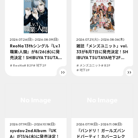
2026.07.26(日) - 2026.08.09(日)
2026.07.21(火) - 2026.08.06(木)
ReoNa 13thシングル『Lv.1
雑誌「メンズユニット」vol.
職業:人間』が8/26(水)に発
33が8月7日に発売決定！SH
売決定！SHIBUYA TSUTAY
IBUYA TSUTAYA地下2F店
A地下2F店頭受取での予約購
頭受取での予約購入の受付
# ReoNa
# B2F
# 地下2F
# メンズユニット
# B2F
入の受付を開始！
を開始！
# 地下2F
2026.07.19(日) - 2026.10.18(日)
2026.07.19(日) - 2026.11.08(日)
syudou 2nd Album『UK
『バンドリ！ ガールズバン
A』が11/4(水)に発売決定！
ドパーティ！ カバーコレク