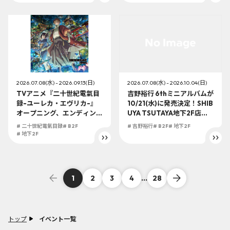
入の受付を開始！
レゼント企画や限定特典
「折り目なしポスター」
も！！
2026.07.08(水) - 2026.10.04(日)
2026.07.08(水) - 2026.09.13(日)
吉野裕行 6thミニアルバムが
TVアニメ『二十世紀電氣目
10/21(水)に発売決定！SHIB
録-ユーレカ・エヴリカ-』
UYA TSUTAYA地下2F店頭
オープニング、エンディング
受取での予約購入の受付を
主題歌を収録した主題歌CD
# 吉野裕行
# B2F
# 地下2F
# 二十世紀電氣目録
# B2F
開始！
が9/30(水)に発売決定！SHI
# 地下2F
BUYA TSUTAYA地下2F店頭
受取での予約購入の受付を
開始！
1
2
3
4
...
28
トップ
イベント一覧