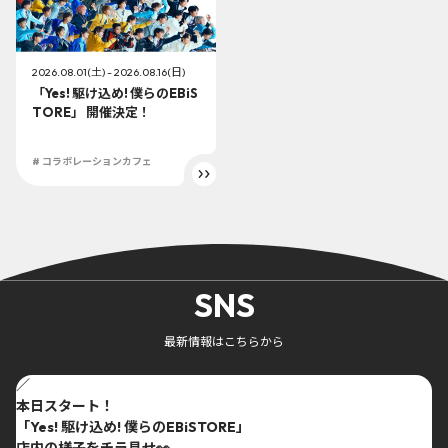
2026.08.01(土) - 2026.08.16(日)
「Yes! 駆け込め! 僕らのEBiS
TORE」 開催決定！
# コラボレーションカフェ
SNS
最新情報はこちらから
／
本日スタート！
「Yes! 駆け込め! 僕らのEBiSTORE」
店内の様子をチラ見せ👀