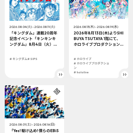
2026.08.04(火) - 2026.08.11(火)
2026.08.13(木) - 2026.08.19(水)
「キングダム」連載20周年
2026年8月13日(木)よりSHI
記念イベント「キンキンキ
BUYA TSUTAYA 1階にて、
ングダム」8月4日（火）よ
ホロライブプロダクション
り開催!!
この夏最大級のTシャツ展示
イベントを開催！
# キングダム
# SIPS
# ホロライブ
# ホロライブプロダクショ
ン
# hololive
2026.08.01(土) - 2026.08.16(日)
「Yes! 駆け込め! 僕らのEBiS