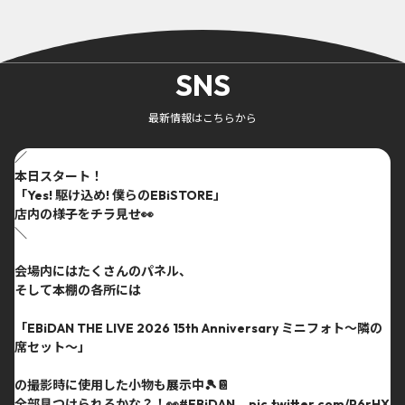
SNS
最新情報はこちらから
／
本日スタート！
「Yes! 駆け込め! 僕らのEBiSTORE」
店内の様子をチラ見せ👀
＼
会場内にはたくさんのパネル、
そして本棚の各所には
「EBiDAN THE LIVE 2026 15th Anniversary ミニフォト〜隣の
席セット〜」
の撮影時に使用した小物も展示中🎾📔
全部見つけられるかな？！👀
#EBiDAN
…
pic.twitter.com/P6rHX