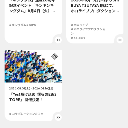
「キングダム」連載20周年
2026年8月13日(木)よりSHI
記念イベント「キンキンキ
BUYA TSUTAYA 1階にて、
ングダム」8月4日（火）よ
ホロライブプロダクション
り開催!!
この夏最大級のTシャツ展示
イベントを開催！
# キングダム
# SIPS
# ホロライブ
# ホロライブプロダクショ
ン
# hololive
2026.08.01(土) - 2026.08.16(日)
「Yes! 駆け込め! 僕らのEBiS
TORE」 開催決定！
# コラボレーションカフェ