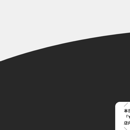
／
本
「Y
店
＼