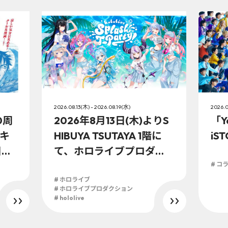
2026.08.13(木) - 2026.08.19(水)
2026.0
0周
2026年8月13日(木)よりS
「Y
キ
HIBUYA TSUTAYA 1階に
iS
日
て、ホロライブプロダク
ションこの夏最大級のTシ
# コ
ャツ展示イベントを開
# ホロライブ
# ホロライブプロダクション
催！
# hololive