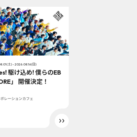
8.01(土) - 2026.08.16(日)
es! 駆け込め! 僕らのEB
TORE」 開催決定！
ラボレーションカフェ