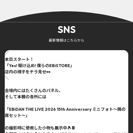
SNS
最新情報はこちらから
／
本日スタート！
「Yes! 駆け込め! 僕らのEBiSTORE」
店内の様子をチラ見せ👀
＼
会場内にはたくさんのパネル、
そして本棚の各所には
「EBiDAN THE LIVE 2026 15th Anniversary ミニフォト〜隣の
席セット〜」
の撮影時に使用した小物も展示中🎾📔