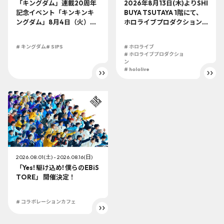
「キングダム」連載20周年
2026年8月13日(木)よりSHI
記念イベント「キンキンキ
BUYA TSUTAYA 1階にて、
ングダム」8月4日（火）よ
ホロライブプロダクション
り開催!!
この夏最大級のTシャツ展示
イベントを開催！
# キングダム
# SIPS
# ホロライブ
# ホロライブプロダクショ
ン
# hololive
2026.08.01(土) - 2026.08.16(日)
「Yes! 駆け込め! 僕らのEBiS
TORE」 開催決定！
# コラボレーションカフェ