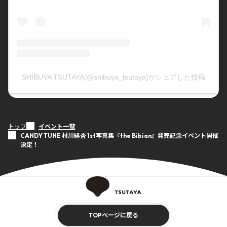
SHIBUYA TSUTAYA(@shibuya_tsutaya)がシェアした投稿
トップ
イベント一覧
CANDY TUNE 村川緋杏 1st写真集『the Bibian』発売記念イベント開催
決定！
TOPページに戻る