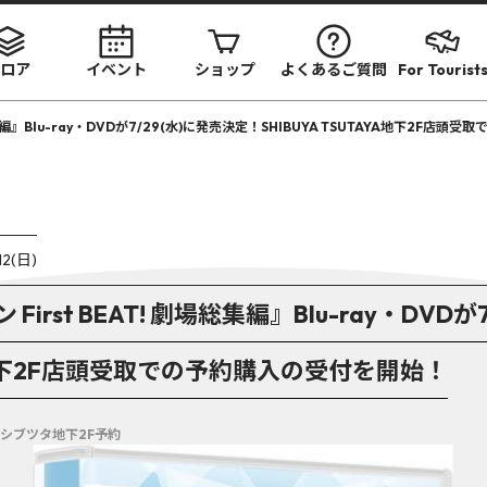
ロア
イベント
ショップ
よくあるご質問
For Tourist
集編』Blu-ray・DVDが7/29(水)に発売決定！SHIBUYA TSUTAYA地下2F店
12(日)
rst BEAT! 劇場総集編』Blu-ray・DVDが
AYA地下2F店頭受取での予約購入の受付を開始！
 シブツタ地下2F予約