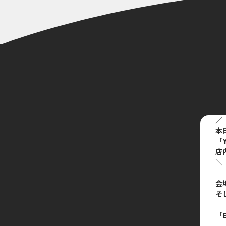
／
本
「Y
店
＼
会
そ
「E