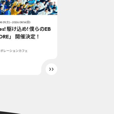
8.01(土) - 2026.08.16(日)
es! 駆け込め! 僕らのEB
TORE」 開催決定！
ラボレーションカフェ