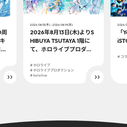
2026.08.13(木) - 2026.08.19(水)
2026.0
0周
2026年8月13日(木)よりS
「Y
キ
HIBUYA TSUTAYA 1階に
iS
日
て、ホロライブプロダク
ションこの夏最大級のTシ
# コ
ャツ展示イベントを開
# ホロライブ
# ホロライブプロダクション
催！
# hololive