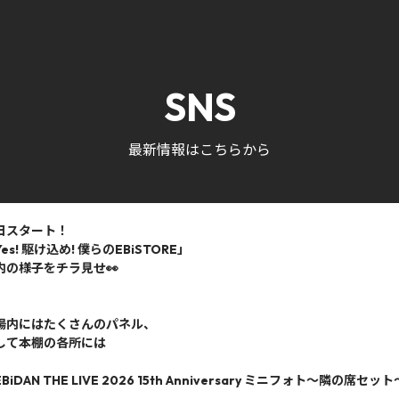
SNS
最新情報はこちらから
日スタート！
es! 駆け込め! 僕らのEBiSTORE」
内の様子をチラ見せ👀
場内にはたくさんのパネル、
して本棚の各所には
BiDAN THE LIVE 2026 15th Anniversary ミニフォト〜隣の席セッ