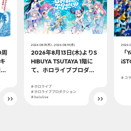
2026.08.13(木) - 2026.08.19(水)
2026.0
0周
2026年8月13日(木)よりS
「Y
キ
HIBUYA TSUTAYA 1階に
iS
日
て、ホロライブプロダク
ションこの夏最大級のTシ
# コ
ャツ展示イベントを開
# ホロライブ
# ホロライブプロダクション
催！
# hololive