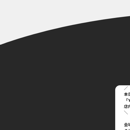
／
本
「Y
店
＼
会