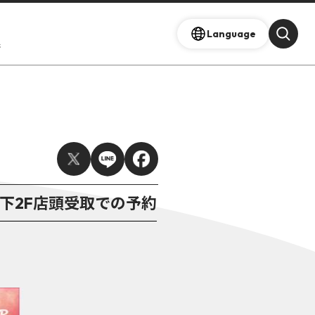
Language
s
TAYA地下2F店頭受取での予約