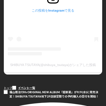
この投稿をInstagramで見る
SHIBUYA TSUTAYA(@shibuya_tsutaya)がシェアした投稿
トップ
イベント一覧
福山雅治13th ORIGINAL NEW ALBUM『超新星』が9/9(水)に発売決
定！SHIBUYA TSUTAYA地下2F店頭受取での予約購入の受付を開始！