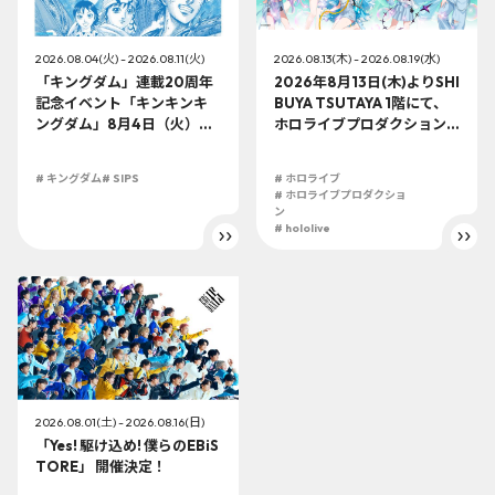
2026.08.04(火) - 2026.08.11(火)
2026.08.13(木) - 2026.08.19(水)
「キングダム」連載20周年
2026年8月13日(木)よりSHI
記念イベント「キンキンキ
BUYA TSUTAYA 1階にて、
ングダム」8月4日（火）よ
ホロライブプロダクション
り開催!!
この夏最大級のTシャツ展示
イベントを開催！
# キングダム
# SIPS
# ホロライブ
# ホロライブプロダクショ
ン
# hololive
2026.08.01(土) - 2026.08.16(日)
「Yes! 駆け込め! 僕らのEBiS
TORE」 開催決定！