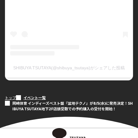
SHIBUYA TSUTAYA(@shibuya_tsutaya)がシェアした投稿
トップ
イベント一覧
岡崎体育 インディーズベスト盤『盆地テクノ』が8/5(水)に発売決定！SH
IBUYA TSUTAYA地下2F店頭受取での予約購入の受付を開始！