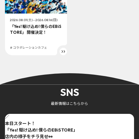
2026.08.01(土) - 2026.08.16(日)
「Yes! 駆け込め! 僕らのEBiS
TORE」 開催決定！
# コラボレーションカフェ
SNS
最新情報はこちらから
／
本日スタート！
「Yes! 駆け込め! 僕らのEBiSTORE」
店内の様子をチラ見せ👀