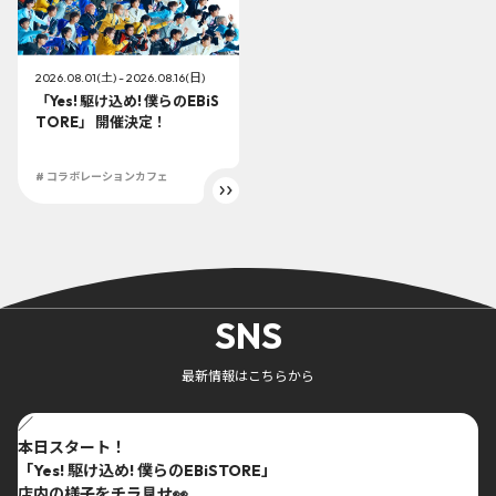
2026.08.01(土) - 2026.08.16(日)
「Yes! 駆け込め! 僕らのEBiS
TORE」 開催決定！
# コラボレーションカフェ
SNS
最新情報はこちらから
／
本日スタート！
「Yes! 駆け込め! 僕らのEBiSTORE」
店内の様子をチラ見せ👀