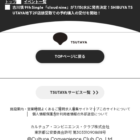
トップ
イベント一覧
古川慎 9th Single『cloud nine』が7/15(水)に発売決定！SHIBUYA TS
UTAYA地下2F店頭受取での予約購入の受付を開始！
TOPページに戻る
TSUTAYA サービス一覧
施設案内・営業時間
よくあるご質問
求人募集
サイトマップ
このサイトについて
個人情報保護方針
利用者情報の外部送信について
カルチュア・コンビニエンス・クラブ株式会社
東京都公安委員会許可 第303310908618号
©Culture Convenience Club Co.,Ltd.