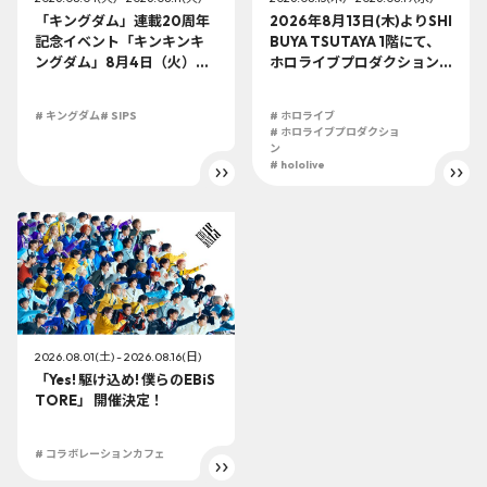
「キングダム」連載20周年
2026年8月13日(木)よりSHI
記念イベント「キンキンキ
BUYA TSUTAYA 1階にて、
ングダム」8月4日（火）よ
ホロライブプロダクション
り開催!!
この夏最大級のTシャツ展示
イベントを開催！
# キングダム
# SIPS
# ホロライブ
# ホロライブプロダクショ
ン
# hololive
2026.08.01(土) - 2026.08.16(日)
「Yes! 駆け込め! 僕らのEBiS
TORE」 開催決定！
# コラボレーションカフェ