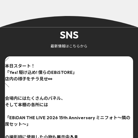
SNS
最新情報はこちらから
／
本日スタート！
「Yes! 駆け込め! 僕らのEBiSTORE」
店内の様子をチラ見せ👀
＼
会場内にはたくさんのパネル、
そして本棚の各所には
「EBiDAN THE LIVE 2026 15th Anniversary ミニフォト〜隣の
席セット〜」
の撮影時に使用した小物も展示中🎾📔