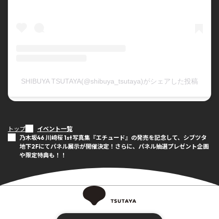
SHIBUYA TSUTAYA(@shibuya_tsutaya)がシェアした投稿
トップ
イベント一覧
乃木坂46 川﨑桜 1st写真集『エチュード』の発売を記念して、シブツタ
地下2Fにてパネル展示が開催決定！さらに、パネル抽選プレゼント企画
や限定特典も！！