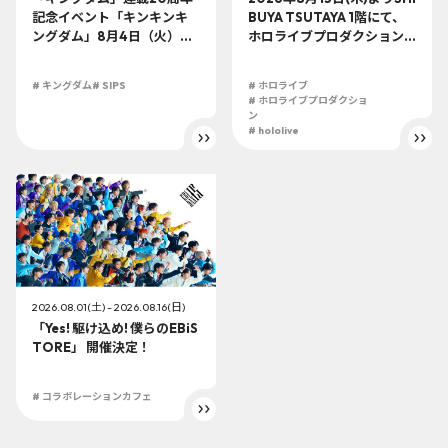
記念イベント「キンキンキ
BUYA TSUTAYA 1階にて、
ングダム」8月4日（火）よ
ホロライブプロダクション
り開催!!
この夏最大級のTシャツ展示
イベントを開催！
# キングダム
# SIPS
# ホロライブ
# ホロライブプロダクショ
ン
# hololive
2026.08.01(土) - 2026.08.16(日)
「Yes! 駆け込め! 僕らのEBiS
TORE」 開催決定！
# コラボレーションカフェ