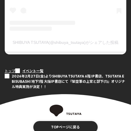
SHIBUYA TSUTAYA(@shibuya_tsutaya)がシェアした投稿
トップ
イベント一覧
2026年2月27日(金)よりSHIBUYA TSUTAYA 6階 IP書店、TSUTAYA E
BISUBASHI 地下1階 大阪IP書店にて『架空軍の上官と部下(1)』オリジナ
ル特典実施が決定！！
TOPページに戻る