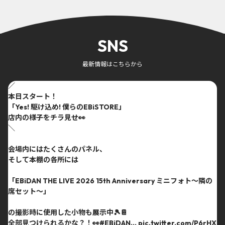
SNS
最新情報はこちらから
／
本日スタート！
「Yes! 駆け込め! 僕らのEBiSTORE」
店内の様子をチラ見せ👀
＼
会場内にはたくさんのパネル、
そして本棚の各所には
「EBiDAN THE LIVE 2026 15th Anniversary ミニフォト〜隣の
席セット〜」
の撮影時に使用した小物も展示中🎾📔
全部見つけられるかな？！👀
#EBiDAN
…
pic.twitter.com/P6rHX