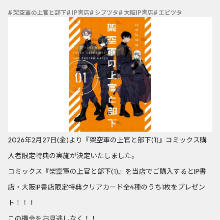
# 架空軍の上官と部下
# IP書店
# シブツタ
# 大阪IP書店
# エビツタ
2026年2月27日(金)より『架空軍の上官と部下(1)』コミックス購
入者限定特典の実施が決定いたしました。
コミックス『架空軍の上官と部下(1)』を当店でご購入するとIP書
店・大阪IP書店限定特典クリアカード全4種のうち1枚をプレゼン
ト！！！
この機会をお見逃しなく！！