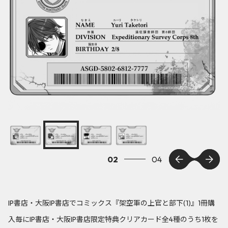
03
04
IP書店・大阪IP書店でコミックス『架空軍の上官と部下(1)』1冊購
入毎にIP書店・大阪IP書店限定特典クリアカード全4種のうち1枚を