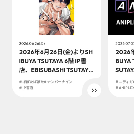
2026.06.26(金) -
2026.07.0
2026年6月26日(金)よりSH
2026
IBUYA TSUTAYA 6階 IP書
BUYA 
店、EBISUBASHI TSUTAYA
SUTAY
B1階 大阪 IP書店にて『甘い
P書店
# ぽぽたぱぽた
# ナンバーナイン
# ニディガ
声でStayなんて言うんじゃ
ニプレ
# IP書店
# ANIPLE
ねぇ！(2)』オリジナル特典
ストア」
実施が決定！！
L OV
定！！