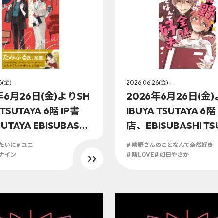
6(金) -
2026.06.26(金) -
年6月26日(金)よりSH
2026年6月26日(金
 TSUTAYA 6階 IP書
IBUYA TSUTAYA 6階
TAYA EBISUBASHI
店、EBISUBASHI TS
大阪 IP書店にて『あな
地下1階 大阪 IP書店
みたいに
# ユニ
# 晴野さんのことなんて全然好き
いに(1)』オリジナル
『晴野さんのことな
ーナイン
# 晴LOVE
# 如日やさか
施が決定！！
然好き(1)』オリジ
実施が決定！！