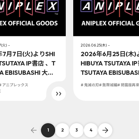
7(火) -
2026.06.25(木) -
年7月7日(火)よりSHI
2026年6月25日(木
TSUTAYA IP書店 、T
HIBUYA TSUTAYA 
A EBISUBASHI 大阪 I
TSUTAYA EBISUBA
、京都 IP書店の「ア
IP書店、京都 IP書
# アニプレックス
# 鬼滅の刃
# 無限城編
# 猗窩座再
ックスオフィシャル
ニプレックスオフィ
X
にて『NEEDY GIR
ストア」に『劇場版
ERDOSE』の展開決
の刃」無限城編 第一
座再来』グッズが登
1
2
3
4