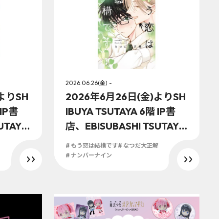
2026.06.26(金) -
)よりSH
2026年6月26日(金)よりSH
 IP書
IBUYA TSUTAYA 6階 IP書
UTAYA
店、EBISUBASHI TSUTAYA
にて
B1階 大阪 IP書店にて『もう
# もう恋は結構です
# なつだ大正解
んて全
恋は結構です(1)』オリジナ
# ナンバーナイン
ナル特典
ル特典実施が決定！！