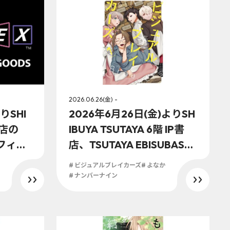
2026.06.26(金) -
りSHI
2026年6月26日(金)よりSH
書店の
IBUYA TSUTAYA 6階 IP書
フィシ
店、TSUTAYA EBISUBASHI
Vアニメ
B1階 大阪 IP書店にて『ビジ
# ビジュアルブレイカーズ
# よなか
ake』の
ュアルブレイカーズ(1)』オ
# ナンバーナイン
リジナル特典実施が決
定！！