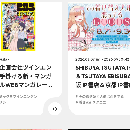
7(金) -
2026.08.07(金) - 2026.09.30(水)
企画会社ツインエン
SHIBUYA TSUTAYA 
手掛ける新・マンガ
＆TSUTAYA EBISUB
ルWEBマンガレーベ
阪 IP書店＆京都 IP
ビビコミック」創刊
QUARE ENIX Officia
コミック
# ツインエンジン
# その着せ替え人形は恋をする
して、2026年8月7
sコーナー』にて202
やメシ！
# 着せ恋
# スクエニ
よりIP書店、大阪 IP
月7日(金)より「そ
京都 IP書店にて「ビ
え人形は恋をする」
ミック創刊記念号」
シャルグッズ販売開