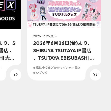
2026.06.26(金) -
)より、S
2026年6月26日(金)より、
IP書店 、
SHIBUYA TSUTAYA IP書店
SHI 大阪
、TSUTAYA EBISUBASHI 大
店の「ア
阪 IP書店、京都 IP書店の
来
# 魔法少女まどか☆マギカ
# IP書店
シャル
「アニプレックスオフィシ
# シブツタ
「鬼滅
ャルストア」に『劇場版 魔
章 猗窩
法少女まどか☆マギカ〈ワ
場！
ルプルギスの廻天〉』グッ
ズが登場！