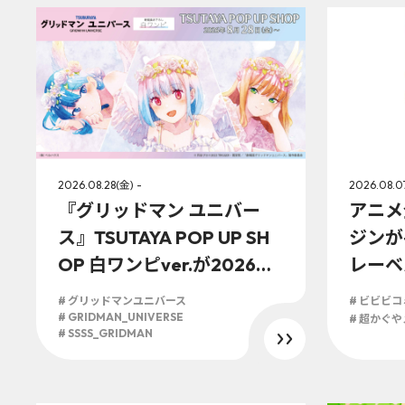
2026.08.28(金) -
2026.08.0
『グリッドマン ユニバー
アニメ
ス』TSUTAYA POP UP SH
ジンが
OP 白ワンピver.が2026年
レーベ
8月28日(金)より開催決
ル「ビ
# グリッドマンユニバース
# ビビビ
定！！ 白いワンピースをテ
を記念
# GRIDMAN_UNIVERSE
# 超かぐ
# SSSS_GRIDMAN
ーマにした新規描き下ろし
日(金)
＆描き起こしグッズが盛り
書店、
沢山！
ビビコ