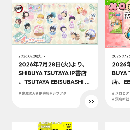
購入者
2026.07.28(火) -
2026.07.2
2026年7月28日(火)より、
2026
SHIBUYA TSUTAYA IP書店
BUYA 
、TSUTAYA EBISUBASHI 大
店、EBI
阪 IP書店、京都 IP書店の
B1階 
# 鬼滅の刃
# IP書店
# シブツタ
# メロとタ
「アニプレックスオフィシ
店にて
# 飛鳥新社
ャルストア」にアニメ『鬼
者特典
滅の刃』ゆらふわシリーズ
イースターver.が登場！