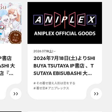
2026.07.18(土) -
IP書店
2026年7月18日(土)よりSHI
ASHI 大
BUYA TSUTAYA IP書店 、T
書店『S
SUTAYA EBISUBASHI 大阪 I
l Good
P書店、京都 IP書店の「ア
# その着せ替え人形は恋をする
6年8
ニプレックスオフィシャル
# 着せ恋
# アニプレックス
の着せ替
ストア」にてTVアニメ『そ
オフィ
の着せ替え人形は恋をす
始！！
る』の展開決定！！