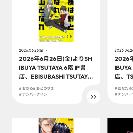
2026.06.26(金) -
2026.06.2
2026年6月26日(金)よりSH
2026
IBUYA TSUTAYA 6階 IP書
IBUYA
店、EBISUBASHI TSUTAYA
店、TSU
地下1階 大阪IP書店にて『後
B1階 
# おきぬ
# あとのやま
# あなた
は野となれ山となれ(下)』
たみた
# ナンバーナイン
# ナンバ
オリジナル特典実施が決
特典実
定！！