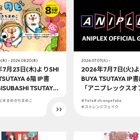
特典実施が決定！！
3(木) - 2026.08.20(木)
2026.07.07(火) -
年7月23日(木)よりSHI
2026年7月7日(火)よ
TSUTAYA 6階 IP書
BUYA TSUTAYA IP
SUBASHI TSUTAYA
「アニプレックスオ
大阪 IP書店、京都 IP書
ャルストア」にてT
ビ
# まめきちまめこ
# Fate
# strangefake
『メロとタビ』購入
『Fate/strange F
# ストレンジフェイク
実施が決定！！
グッズが新登場！