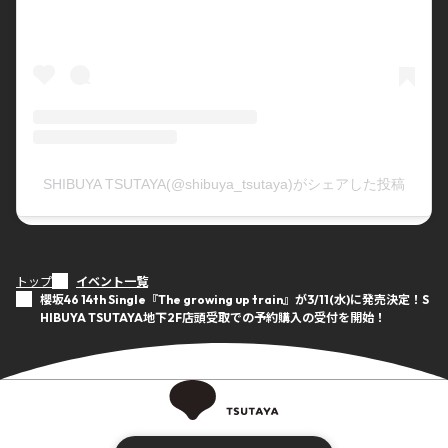
SHIBUYA TSUTAYA(@shibuya_tsutaya)がシェアした投稿
トップ
イベント一覧
櫻坂46 14th Single『The growing up train』が3/11(水)に発売決定！S
HIBUYA TSUTAYA地下2F店頭受取での予約購入の受付を開始！