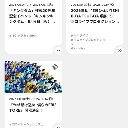
2026.08.04(火) - 2026.08.11(火)
2026.08.13(木) - 2026.08.19(水)
「キングダム」連載20周年
2026年8月13日(木)よりSHI
記念イベント「キンキンキ
BUYA TSUTAYA 1階にて、
ングダム」8月4日（火）よ
ホロライブプロダクション
り開催!!
この夏最大級のTシャツ展示
イベントを開催！
# キングダム
# SIPS
# ホロライブ
# ホロライブプロダクショ
ン
# hololive
2026.08.01(土) - 2026.08.16(日)
「Yes! 駆け込め! 僕らのEBiS
TORE」 開催決定！
# コラボレーションカフェ