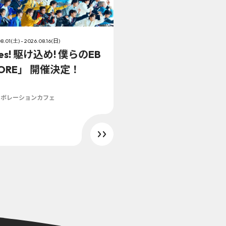
8.01(土) - 2026.08.16(日)
es! 駆け込め! 僕らのEB
TORE」 開催決定！
ラボレーションカフェ