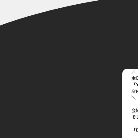
／
本
「Y
店
＼
会
そ
「E