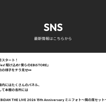
SNS
最新情報はこちらから
日スタート！
es! 駆け込め! 僕らのEBiSTORE」
内の様子をチラ見せ👀
場内にはたくさんのパネル、
して本棚の各所には
BiDAN THE LIVE 2026 15th Anniversary ミニフォト〜隣の席セッ