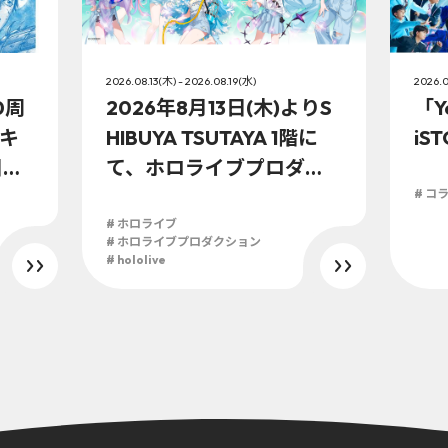
2026.08.13(木) - 2026.08.19(水)
2026.0
0周
2026年8月13日(木)よりS
「Y
キ
HIBUYA TSUTAYA 1階に
iS
日
て、ホロライブプロダク
ションこの夏最大級のTシ
# コ
ャツ展示イベントを開
# ホロライブ
# ホロライブプロダクション
催！
# hololive