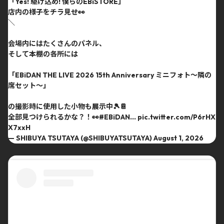
「Yes! 駆け込め! 僕らのEBiSTORE」
店内の様子をチラ見せ👀
＼
会場内にはたくさんのパネル、
そして本棚の各所には
「EBiDAN THE LIVE 2026 15th Anniversary ミニフォト〜隣の
席セット〜」
の撮影時に使用した小物も展示中🎾📔
全部見つけられるかな？！👀
#EBiDAN
…
pic.twitter.com/P6rHX
X7xxH
— SHIBUYA TSUTAYA (@SHIBUYATSUTAYA)
August 1, 2026