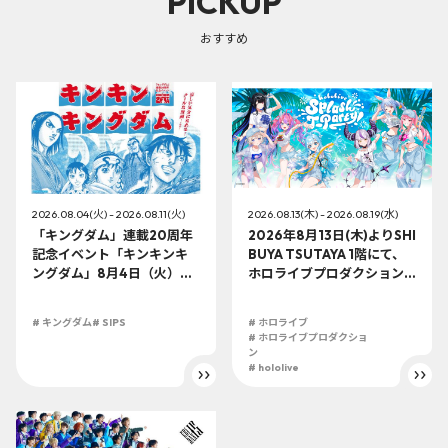
PICKUP
おすすめ
2026.08.04(火) - 2026.08.11(火)
2026.08.13(木) - 2026.08.19(水)
「キングダム」連載20周年
2026年8月13日(木)よりSHI
記念イベント「キンキンキ
BUYA TSUTAYA 1階にて、
ングダム」8月4日（火）よ
ホロライブプロダクション
り開催!!
この夏最大級のTシャツ展示
イベントを開催！
# キングダム
# SIPS
# ホロライブ
# ホロライブプロダクショ
ン
# hololive