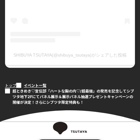
SHIBUYA TSUTAYA(@shibuya_tsutaya)がシェアした投稿
トップ
イベント一覧
超ときめき♡宣伝部「ハートな胸の内♡/超最強」の発売を記念してシブ
ツタ地下2Fにてパネル展示＆展示パネル抽選プレゼントキャンペーンの
開催が決定！さらにシブツタ限定特典も！