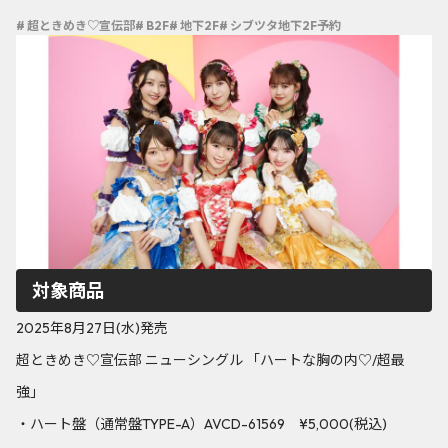
# 超ときめき♡宣伝部
# B2F
# 地下2F
# シブツタ地下2F予約
対象商品
2025年8月27日(水)発売
超ときめき♡宣伝部 ニューシングル 「ハートな胸の内♡/超最
強」
・ハート盤（通常盤TYPE-A）AVCD-61569 ¥5,000(税込)