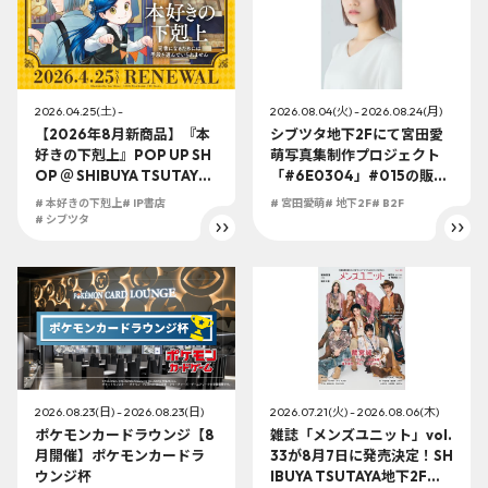
2026.04.25(土) -
2026.08.04(火) - 2026.08.24(月)
【2026年8月新商品】『本
シブツタ地下2Fにて宮田愛
好きの下剋上』POP UP SH
萌写真集制作プロジェクト
OP ＠ SHIBUYA TSUTAYA
「#6E0304」#015の販売
6階 IP書店がオープン2周年
が決定！さらに、限定特典
# 本好きの下剋上
# IP書店
# 宮田愛萌
# 地下2F
# B2F
リニューアル！！今年もた
やパネル展示&パネル抽選プ
# シブツタ
くさんのオリジナルグッズ
レゼント企画も開催！！
やフォトスポットなど盛り
沢山！！！
2026.08.23(日) - 2026.08.23(日)
2026.07.21(火) - 2026.08.06(木)
ポケモンカードラウンジ【8
雑誌「メンズユニット」vol.
月開催】ポケモンカードラ
33が8月7日に発売決定！SH
ウンジ杯
IBUYA TSUTAYA地下2F店