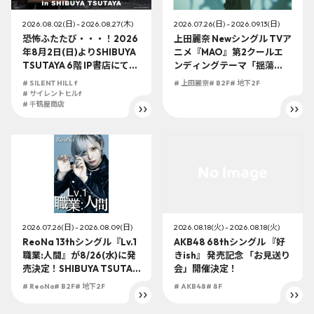
2026.08.02(日) - 2026.08.27(木)
2026.07.26(日) - 2026.09.13(日)
恐怖ふたたび・・・！2026
上田麗奈 Newシングル TVア
年8月2日(日)よりSHIBUYA
ニメ『MAO』第2クールエ
TSUTAYA 6階 IP書店にて、
ンディングテーマ「揺蕩
『SILENT HILL f』千鶴屋商
う」が9/30(水)に発売決
# SILENT HILL f
# 上田麗奈
# B2F
# 地下2F
店夏祭りin SHIBUYA TSUT
定！SHIBUYA TSUTAYA地
# サイレントヒルf
AYAが開催決定。この夏は渋
# 千鶴屋商店
下2F店頭受取での予約購入
谷で美しくおぞましい夏を
の受付を開始！
過ごしましょう。
2026.08.18(火) - 2026.08.18(火)
2026.07.26(日) - 2026.08.09(日)
AKB48 68thシングル 『好
ReoNa 13thシングル『Lv.1
きish』 発売記念 「お見送り
職業:人間』が8/26(水)に発
会」開催決定！
売決定！SHIBUYA TSUTAY
A地下2F店頭受取での予約購
# AKB48
# 8F
# ReoNa
# B2F
# 地下2F
入の受付を開始！