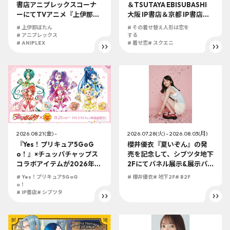
書店アニプレックスコーナ
＆TSUTAYA EBISUBASHI
ーにてTVアニメ『上伊那ぼ
大阪 IP書店＆京都 IP書店『S
たん、酔へる姿は百合の
QUARE ENIX Official Goo
# 上伊那ぼたん
# その着せ替え人形は恋を
花』 の展開が決定！！
dsコーナー』にて2026年8
# アニプレックス
する
# ANIPLEX
月7日(金)より「その着せ替
# 着せ恋
# スクエニ
え人形は恋をする」オフィ
シャルグッズ販売開始！！
2026.08.21(金) -
2026.07.28(火) - 2026.08.03(月)
『Yes！プリキュア5GoG
櫻井優衣『夏いぞん』の発
o！』×チュッパチャップス
売を記念して、シブツタ地下
コラボアイテムが2026年8
2Fにてパネル展示&展示パ
月21日(金)より一部対象のT
ネル抽選プレゼント企画の
# Yes！プリキュア5GoG
# 櫻井優衣
# 地下2F
# B2F
SUTAYA店舗にて発売決
開催が決定！
o！
定！！
# IP書店
# シブツタ