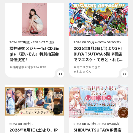
2026.07.31(金) - 2026.07.31(金)
2026.08.03(月) - 2026.08.20(木)
櫻井優衣 メジャー1st CD Sin
2026年8月3日(月)よりSHI
gle 『夏いぞん』特別抽選会
BUYA TSUTAYA 6階 IP書店
開催決定！
でマエスケ・てきと・れじ
ぇくんコラボ企画『BIGBOY
# 櫻井優衣
# 地下2F
# B2F
# マエスケ
# てきと
S ATTACK!!!』POP UP SH
# れじぇくん
OP開催決定！
2026.08.01(土) -
2026.08.07(金) - 2026.09.30(水)
2026年8月1日(土)より、IP
SHIBUYA TSUTAYA IP書店