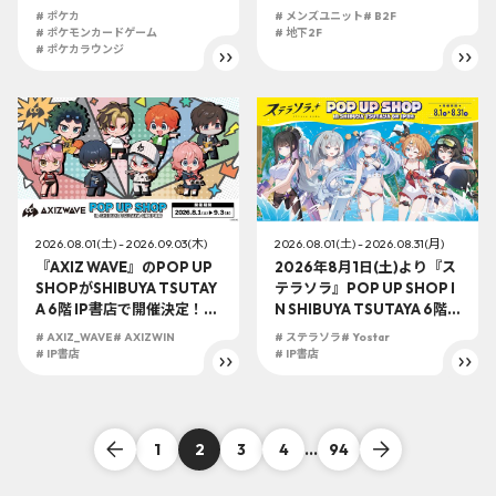
頭受取での予約購入の受付
# ポケカ
# メンズユニット
# B2F
を開始！
# ポケモンカードゲーム
# 地下2F
# ポケカラウンジ
2026.08.01(土) - 2026.09.03(木)
2026.08.01(土) - 2026.08.31(月)
『AXIZ WAVE』のPOP UP
2026年8月1日(土)より『ス
SHOPがSHIBUYA TSUTAY
テラソラ』POP UP SHOP I
A 6階 IP書店で開催決定！！
N SHIBUYA TSUTAYA 6階 I
〜開催期間は2026年8月1日
P書店開催決定！
# AXIZ_WAVE
# AXIZWIN
# ステラソラ
# Yostar
(土)から9月3日(木)まで〜
# IP書店
# IP書店
1
2
3
4
...
94