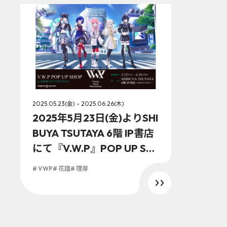
2025.05.23(金) - 2025.06.26(木)
2025年5月23日(金)よりSHI
BUYA TSUTAYA 6階 IP書店
にて『V.W.P』POP UP SH
OP in SHIBUYA TSUTAYA
# VWP
# 花譜
# 理芽
開催決定！！素敵なアイテ
ムが盛り沢山！！