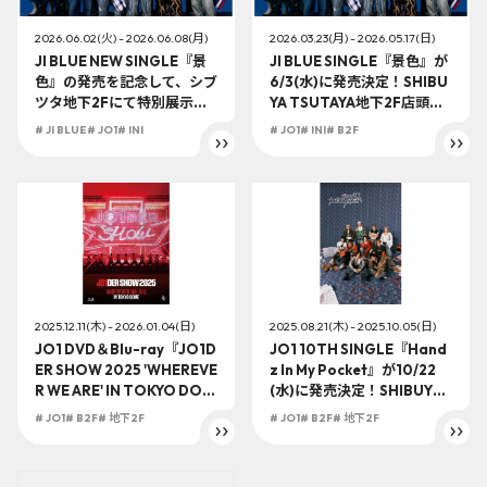
2026.06.02(火) - 2026.06.08(月)
2026.03.23(月) - 2026.05.17(日)
JI BLUE NEW SINGLE『景
JI BLUE SINGLE『景色』が
色』の発売を記念して、シブ
6/3(水)に発売決定！SHIBU
ツタ地下2Fにて特別展示を
YA TSUTAYA地下2F店頭受
開催！さらに展示される直
取での予約購入の受付を開
# JI BLUE
# JO1
# INI
# JO1
# INI
# B2F
筆サイン入りTシャツ・ボー
始！
ルの抽選プレゼント企画
も！！
2025.12.11(木) - 2026.01.04(日)
2025.08.21(木) - 2025.10.05(日)
JO1 DVD＆Blu-ray『JO1D
JO1 10TH SINGLE『Hand
ER SHOW 2025 'WHEREVE
z In My Pocket』が10/22
R WE ARE' IN TOKYO DOM
(水)に発売決定！SHIBUYA
E』が1/21(水)に発売決定！S
TSUTAYA地下2F店頭受取で
# JO1
# B2F
# 地下2F
# JO1
# B2F
# 地下2F
HIBUYA TSUTAYA地下2F店
の予約購入の受付を開始！
頭受取での予約購入の受付
を開始！