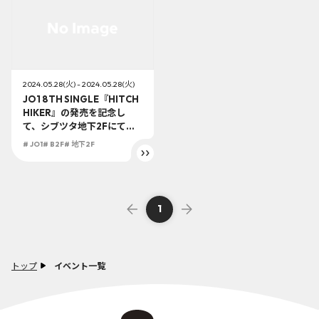
2024.05.28(火) - 2024.05.28(火)
JO1 8TH SINGLE『HITCH
HIKER』の発売を記念し
て、シブツタ地下2Fにて
「ラッキードローイベン
# JO1
# B2F
# 地下2F
ト」の開催が決定！
1
トップ
イベント一覧