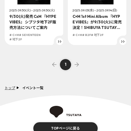
2025.09.30(火) - 2025.09.30(火)
2025.09.03(水) - 2025.09.14(日)
9/30(火)発売 CxM 『HYPE
C×M 1st Mini Album 『HYP
VIBES』 シブツタ地下2F販
E VIBES』が9/30(火)に発売
売方法についてご案内
決定！SHIBUYA TSUTAYA
地下2F店頭受取での予約購
# C×M
# SEVENTEEN
# C×M
# B2F
# 地下2F
入の受付を開始！
# 地下2F
1
トップ
イベント一覧
TOPページに戻る