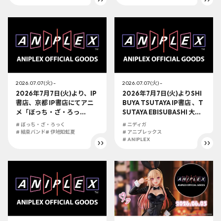
着せ替え人形は恋をする』
の展開決定！！
2026.07.07(火) -
2026.07.07(火) -
2026年7月7日(火)より、IP
2026年7月7日(火)よりSHI
書店、京都 IP書店にてアニ
BUYA TSUTAYA IP書店 、T
メ「ぼっち・ざ・ろっ
SUTAYA EBISUBASHI 大阪 I
く！」 伊地知虹夏 1/7ス
P書店、京都 IP書店の「アニ
# ぼっち・ざ・ろっく
# ニディガ
ケールフィギュアの展開が
プレックスオフィシャルス
# 結束バンド
# 伊地知虹夏
# アニプレックス
決定！！
トア」にて『NEEDY GIRL
# ANIPLEX
OVERDOSE』の展開決
定！！