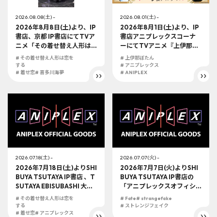
2026.08.08(土) -
2026.08.01(土) -
2026年8月8日(土)より、IP
2026年8月1日(土)より、IP
書店、京都 IP書店にてTVア
書店アニプレックスコーナ
ニメ「その着せ替え人形は
ーにてTVアニメ『上伊那ぼ
恋をする」喜多川海夢 黒江
たん、酔へる姿は百合の
# その着せ替え人形は恋を
# 上伊那ぼたん
雫Ver. ノンスケールフィギ
花』 の展開が決定！！
する
# アニプレックス
ュアの展開が決定！！
# 着せ恋
# 喜多川海夢
# ANIPLEX
2026.07.18(土) -
2026.07.07(火) -
2026年7月18日(土)よりSHI
2026年7月7日(火)よりSHI
BUYA TSUTAYA IP書店 、T
BUYA TSUTAYA IP書店の
SUTAYA EBISUBASHI 大阪 I
「アニプレックスオフィシ
P書店、京都 IP書店の「アニ
ャルストア」にてTVアニメ
# その着せ替え人形は恋を
# Fate
# strangefake
プレックスオフィシャルス
『Fate/strange Fake』の
する
# ストレンジフェイク
トア」にてTVアニメ『その
# 着せ恋
# アニプレックス
グッズが新登場！