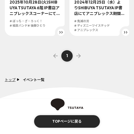
2025年10月28日(火)SHIB
2024年12月25日（水）よ
UYA TSUTAYA 6階 IP書店ア
りSHIBUYA TSUTAYA IP書
ニプレックスコーナーにて
店にてアニプレックス期間
アニメ「ぼっち・ざ・ろっ
限定コーナーが登場！！
# ぼっち・ざ・ろっく！
# 鬼滅の刃
く！」グッズの展開が決
『アニメ「鬼滅の刃」』
# 結束バンド
# 後藤ひとり
# ディズニーツイステッド
定！！！承認欲求モンスタ
『ディズニー ツイステッド
# アニプレックス
ーの新規アイテムなど盛り
ワンダーランド』商品を販
沢山！！
売いたします！
1
トップ
イベント一覧
TOPページに戻る