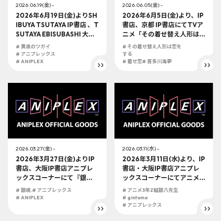
2026.06.19(金) -
2026.06.05(金) -
2026年6月19日(金)よりSH
2026年6月5日(金)より、IP
IBUYA TSUTAYA IP書店 、T
書店、京都 IP書店にてTVア
SUTAYA EBISUBASHI 大阪 I
ニメ「その着せ替え人形は
P書店、京都 IP書店の「アニ
恋をする」Season 2より、
# 黄泉のツガイ
# その着せ替え人形は恋を
プレックスオフィシャルス
喜多川海夢 ハロウィンバニ
# アニプレックス
する
トア」にてTVアニメ『黄泉
# ANIPLEX
ーVer. ノンスケールフィギ
# 着せ恋
# 喜多川海夢
のツガイ』の展開決定！！
ュアの発売が決定！！
2026.03.27(金) -
2026.03.11(水) -
2026年3月27日(金)よりIP
2026年3月11日(水)より、IP
書店、大阪IP書店アニプレ
書店・大阪IP書店アニプレ
ックスコーナーにて『銀
ックスコーナーにてアニメ
魂.』の展開が決定！！
『3年Z組銀八先生』の展開
# 銀魂.
# アニプレックス
# アニメ3年Z組銀八先生
が決定！！
# ANIPLEX
# gintama
# アニプレックス