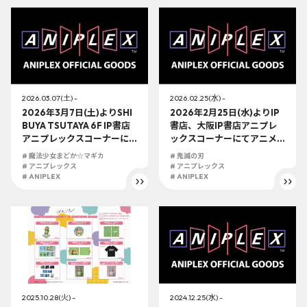
2026.03.07(土) -
2026.02.25(水) -
2026年3月7日(土)よりSHI
2026年2月25日(水)よりIP
BUYA TSUTAYA 6F IP書店
書店、大阪IP書店アニプレ
アニプレックスコーナーに
ックスコーナーにてアニメ
て『劇場版 魔法少女まどか
「鬼滅の刃」の展開が決
# 魔法少女まどか☆マギカ
# 鬼滅の刃
☆マギカ[新編]叛逆の物語』
定！！
# アニプレックス
# アニプレックス
の展開が決定！！
# ANIPLEX
# ANIPLEX
2025.10.28(火) -
2024.12.25(水) -