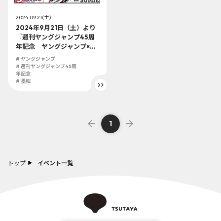
2024.09.21(土) -
2024年9月21日（土）より
『週刊ヤングジャンプ45周
年記念 ヤングジャンプ×墨
絵SHOP』第3弾『BUNGO
# ヤングジャンプ
-ブンゴ-』『4軍くん
# 週刊ヤングジャンプ45周
（仮）』『カテナチオ』が
年記念
# 墨絵
スタート！！
1
トップ
イベント一覧