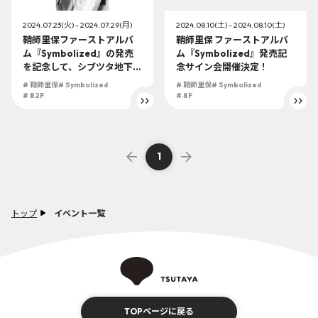
2024.08.10(土) - 2024.08.10(土)
2024.07.23(火) - 2024.07.29(月)
鞘師里保 ファーストアルバ
鞘師里保ファーストアルバ
ム『Symbolized』発売記
ム『Symbolized』の発売
念サイン会開催決定！
を記念して、シブツタ地下2
Fにて3大応援店企画の開催
# 鞘師里保
# Symbolized
# 鞘師里保
# Symbolized
が決定！！
# 8F
# B2F
1
トップ
イベント一覧
TOPページに戻る