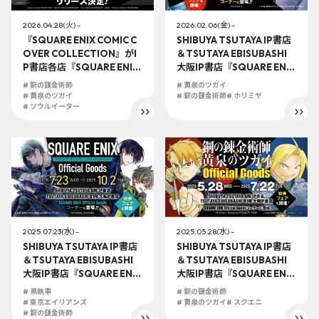
2026.04.28(火) -
2026.02.06(金) -
『SQUARE ENIX COMIC C
SHIBUYA TSUTAYA IP書店
OVER COLLECTION』がI
＆TSUTAYA EBISUBASHI
P書店各店『SQUARE ENIX
大阪IP書店『SQUARE ENIX
Official Goodsコーナー』
Official Goodsコーナー』
# 鋼の錬金術師
# 黄泉のツガイ
に登場！！さらに京都IP書
にて2026年2月6日(金)より
# 黄泉のツガイ
# 鋼の錬金術師
# ホリミヤ
店に『SQUARE ENIX Offici
# ソウルイーター
オフィシャルグッズ販売開
al Goodsコーナー』がOPE
始！！
N！
2025.07.23(水) -
2025.05.28(水) -
SHIBUYA TSUTAYA IP書店
SHIBUYA TSUTAYA IP書店
＆TSUTAYA EBISUBASHI
＆TSUTAYA EBISUBASHI
大阪IP書店『SQUARE ENIX
大阪IP書店『SQUARE ENIX
Official Goodsコーナー』
Official Goodsコーナー』
# 黒執事
# 鋼の錬金術師
にて2025年7月23日(水)よ
にて2025年5月28日（水）
# 東京エイリアンズ
# 黄泉のツガイ
# スクエニ
りオフィシャルグッズ販売
# 鋼の錬金術師
より「鋼の錬金術師」「黄