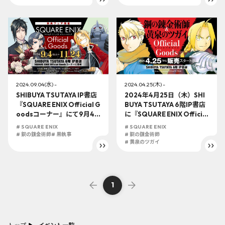
開始！！
泉のツガイ」オフィシャル
グッズ販売開始！！
2024.09.04(水) -
2024.04.25(木) -
SHIBUYA TSUTAYA IP書店
2024年4月25日（木）SHI
『SQUARE ENIX Official G
BUYA TSUTAYA 6階IP書店
oodsコーナー』にて9月4
に『SQUARE ENIX Official
日（水）よりオフィシャル
Goodsコーナー』がOPE
# SQUARE ENIX
# SQUARE ENIX
グッズ販売開始！！
N!!『鋼の錬金術師』『黄泉
# 鋼の錬金術師
# 黒執事
# 鋼の錬金術師
のツガイ』のオフィシャル
# 黄泉のツガイ
グッズが登場します!!
1