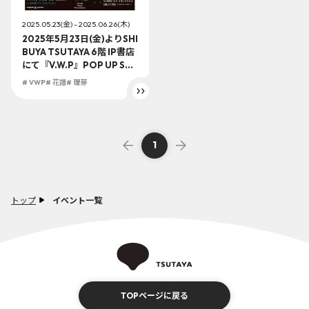
2025.05.23(金) - 2025.06.26(木)
2025年5月23日(金)よりSHI
BUYA TSUTAYA 6階 IP書店
にて『V.W.P』POP UP SH
OP in SHIBUYA TSUTAYA
# VWP
# 花譜
# 理芽
開催決定！！素敵なアイテ
ムが盛り沢山！！
1
トップ
イベント一覧
TOPページに戻る