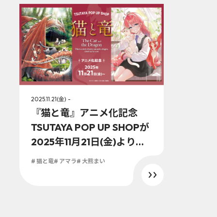
2025.11.21(金) -
『猫と竜』アニメ化記念
TSUTAYA POP UP SHOPが
2025年11月21日(金)より開
催決定!! 新規描き下ろしを
# 猫と竜
# アマラ
# 大熊まい
含む初のグッズ化！アマラ
先生、佐々木泉先生のサイ
ン会も開催！