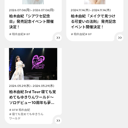
2026.07.06(月) - 2026.07.06(月)
2024.11.14(木) - 2024.11.14(木)
柏木由紀「シアワセ記念
柏木由紀『メイクで見つけ
日」発売記念イベント開催
る可愛いの法則』 発売記念
決定！
イベント開催決定！
# 柏木由紀
# 8F
# 柏木由紀
# 8F
2024.05.29(水) - 2024.05.29(水)
柏木由紀 3rd Tour 寝ても覚
めてもゆきりんワールド～
ソロデビュー10周年も夢中
にさせちゃうぞっ♡～ 202
# 8F
# 柏木由紀
4.1.27＠Zepp DiverCity 発
# 寝ても覚めてもゆきりん
売記 念イベント開催決定！
ワールド