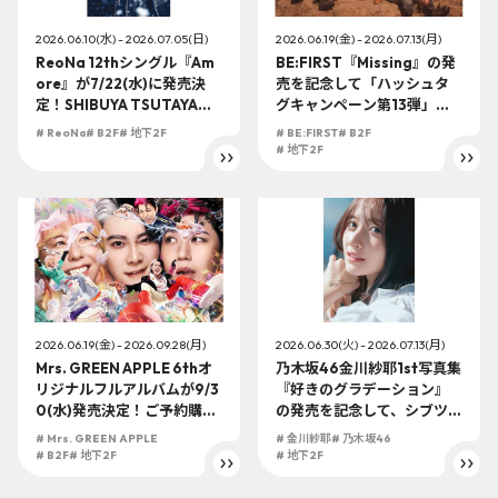
2026.06.10(水) - 2026.07.05(日)
2026.06.19(金) - 2026.07.13(月)
ReoNa 12thシングル『Am
BE:FIRST『Missing』の発
ore』が7/22(水)に発売決
売を記念して「ハッシュタ
定！SHIBUYA TSUTAYA地
グキャンペーン第13弾」が
下2F店頭受取での予約購入
開催決定！キャンペーンに
# ReoNa
# B2F
# 地下2F
# BE:FIRST
# B2F
の受付を開始！
合わせてシブツタ地下2Fに
# 地下2F
て予約受付も開始！！
2026.06.19(金) - 2026.09.28(月)
2026.06.30(火) - 2026.07.13(月)
Mrs. GREEN APPLE 6thオ
乃木坂46金川紗耶1st写真集
リジナルフルアルバムが9/3
『好きのグラデーション』
0(水)発売決定！ご予約購入
の発売を記念して、シブツタ
で早期予約購入特典「GREE
地下2Fにてパネル展示が開
# Mrs. GREEN APPLE
# 金川紗耶
# 乃木坂46
N CODE」をプレゼント！シ
催決定！さらに、パネル抽
# B2F
# 地下2F
# 地下2F
ブツタ地下2Fで受付中！
選プレゼント企画や限定特
典も！！