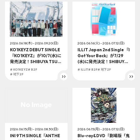
2026.06.18(木) - 2026.09.20(日)
2026.06.16(火) - 2026.07.12(日)
KO1KEYZ DEBUT SINGLE
ILLIT Japan 2nd Single 『I
『KO1KEYZ』が10/7(水)に
Got Your Back』が7/29
発売決定！SHIBUYA TSUT
(水)に発売決定！SHIBUYA
AYA地下2F店頭受取での予
TSUTAYA地下2F店頭受取で
# KO1KEYZ
# B2F
# ILLIT
# B2F
# 地下2F
約購入の受付を開始！
の予約購入の受付を開始！
# 地下2F
2026.06.15(月) - 2026.08.30(日)
2026.06.15(月) - 2026.07.12(日)
INI 9TH SINGLE『ANTHE
Blu-ray&DVD『劇場版「鬼