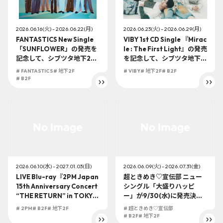
2026.06.16(火) - 2026.06.22(月)
2026.06.23(火) - 2026.06.29(月)
FANTASTICS New Single
VIBY 1st CD Single 『Mirac
「SUNFLOWER」の発売を
le : The First Light』の発売
記念して、シブツタ地下2F
を記念して、シブツタ地下2
にてパネル展示&展示パネル
Fにて特別展示を開催！さら
# FANTASTICS
# 地下2F
# VIBY
# 地下2F
# B2F
抽選プレゼント企画の開催
に展示されるメンバーソロ
# B2F
が決定！
ビジュアル吊りフラッグの
抽選プレゼント企画も！！
2026.06.10(水) - 2027.01.03(日)
2026.06.09(火) - 2026.07.31(金)
LIVE Blu-ray『2PM Japan
超ときめき♡宣伝部 ニュー
15th Anniversary Concert
シングル「大盛りハッピ
“THE RETURN” in TOKYO
ー」が9/30(水)に発売決
DOME』が2027/1/20(水)
定！SHIBUYA TSUTAYA地
# 2PM
# B2F
# 地下2F
# 超ときめき♡宣伝部
に発売決定！SHIBUYA TSU
下2F店頭受取での予約購入
# B2F
# 地下2F