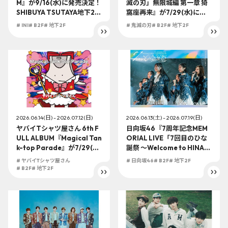
M』が9/16(水)に発売決定！
滅の刃」無限城編 第一章 猗
SHIBUYA TSUTAYA地下2F
窩座再来』が7/29(水)に発
店頭受取での予約購入の受
売決定！SHIBUYA TSUTAY
# INI
# B2F
# 地下2F
# 鬼滅の刃
# B2F
# 地下2F
付を開始！
A地下2F店頭受取での予約購
入の受付を開始！
2026.06.14(日) - 2026.07.12(日)
2026.06.13(土) - 2026.07.19(日)
ヤバイTシャツ屋さん 6th F
日向坂46『7周年記念MEM
ULL ALBUM『Magical Tan
ORIAL LIVE「7回目のひな
k-top Parade』が7/29(水)
誕祭 ～Welcome to HINAT
に発売決定！SHIBUYA TSU
AZAKA ROCKESTRA～」in
# ヤバイTシャツ屋さん
# 日向坂46
# B2F
# 地下2F
TAYA地下2F店頭受取での予
横浜スタジアム』Blu-ray＆
# B2F
# 地下2F
約購入の受付を開始！
DVDが8/5(水)に発売決定！
SHIBUYA TSUTAYA地下2F
店頭受取での予約購入の受
付を開始！