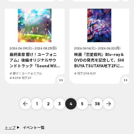
TAYA地下2F店頭受取での予
の受付を開始！
約購入の受付を開始！
2026.06.09(火) - 2026.08.23(日)
2026.06.16(火) - 2026.06.22(月)
最終楽章 響け！ユーフォニ
映画『恋愛裁判』Blu-ray＆
アム』後編オリジナルサウ
DVDの発売を記念して、SHI
ンドトラック「Sound Will
BUYA TSUTAYA地下2Fにて
Join」が9/11(金)に発売決
衣装展示が開催決定！
# 響け！ユーフォニアム
# 地下2F
# B2F
定！SHIBUYA TSUTAYA地
# B2F
# 地下2F
下2F店頭受取での予約購入
の受付を開始！
1
2
3
4
5
...
38
トップ
イベント一覧