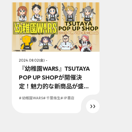
2024.08.02(金) -
『幼稚園WARS』TSUTAYA
POP UP SHOPが開催決
定！魅力的な新商品が盛り
沢山！2024年8月2日
# 幼稚園WARS
# 千葉侑生
# IP書店
（金）より開催！