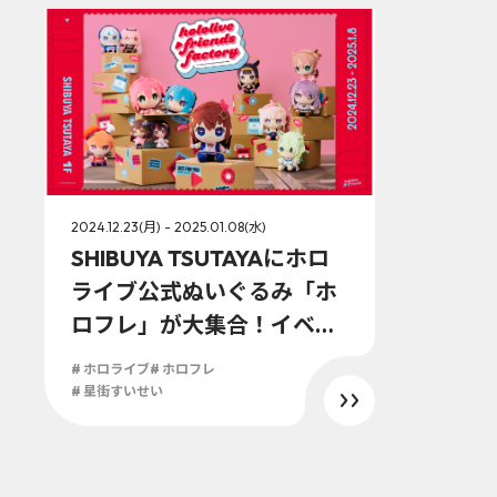
2024.12.23(月) - 2025.01.08(水)
SHIBUYA TSUTAYAにホロ
ライブ公式ぬいぐるみ「ホ
ロフレ」が大集合！イベン
ト「hololive friends facto
# ホロライブ
# ホロフレ
ry」開催決定！
# 星街すいせい