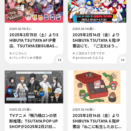
2025.02.15(土) -
2025.02.14(金) -
2025年2月15日（土）よりS
2025年2月14日（金）より
HIBUYA TSUTAYA 6F IP書
SHIBUYA TSUTAYA ６階 IP
店、TSUTAYA EBISUBASHI
書店にて、 『ご注文はうさ
B1F 大阪IP書店「にじさん
ぎですか？BLOOM×ぷよぷ
# にじさんじ
# ご注文はうさぎですか
じ」大型コーナーにて『Mel
よ』POP UP SHOP ～ご注
# バレンタイン
# IP書店
# gochiusa
# ぷよぷよ
ty Valentine』グッズ展開
文はぷよぷよですか？～開
決定！！
催決定！
2025.02.21(金) -
2025.02.14(金) -
TVアニメ『鴨乃橋ロンの禁
2025年2月14日（金）より
断推理』TSUTAYA POP UP
SHIBUYA TSUTAYA ６階IP
SHOPが2025年2月21日
書店『ねこに転生したおじ