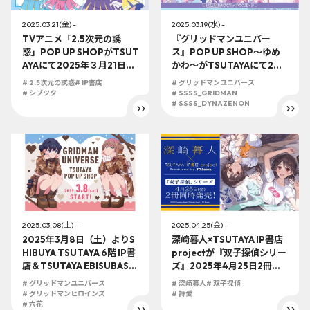
2025.03.21(金) -
2025.03.19(水) -
TVアニメ「2.5次元の誘
『グリッドマンユニバー
惑」POP UP SHOPがTSUT
ス』POP UP SHOP～ゆめ
AYAにて2025年３月21日
かわ～がTSUTAYAにて202
（金）より開催決定！！
5年3月19日（水）より開催
# 2.5次元の誘惑
# IP書店
# グリッドマンユニバース
決定!!
# シブツタ
# SSSS_GRIDMAN
# SSSS_DYNAZENON
2025.03.08(土) -
2025.04.25(金) -
2025年3月8日（土）よりS
深崎暮人×TSUTAYA IP書店
HIBUYA TSUTAYA 6階 IP書
projectが『双子探偵シリー
店＆TSUTAYA EBISUBASHI
ズ』2025年4月25日2冊同
B1階 大阪IP書店で 『グリッ
時発売決定！IP書店ではPO
# グリッドマンユニバース
# 深崎暮人
# 双子探偵
ドマンユニバース』グリッ
P UP SHOPも開催！！
# グリッドマンヒロインズ
# 詩愛
ドマンヒロインズSHOP新
# 六花