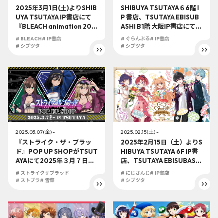
2025年3月1日(土)よりSHIB
SHIBUYA TSUTAYA６6階 I
UYA TSUTAYA IP書店にて
P 書店、TSUTAYA EBISUB
『BLEACH animation 20t
ASHI B1階 大阪IP書店にて
h』 POP UP SHOPの開催が
『ぐらんぶる』連載10周年
# BLEACH
# IP書店
# ぐらんぶる
# IP書店
決定！！
記念フェアin TSUTAYA IP書
# シブツタ
# シブツタ
店が開催決定！！10周年イ
ヤーの最後を盛大に盛り上
げます！！
2025.03.07(金) -
2025.02.15(土) -
『ストライク・ザ・ブラッ
2025年2月15日（土）よりS
ド』POP UP SHOPがTSUT
HIBUYA TSUTAYA 6F IP書
AYAにて2025年３月７日
店、TSUTAYA EBISUBASHI
（金）より開催決定！！
B1F 大阪IP書店「にじさん
# ストライクザブラッド
# にじさんじ
# IP書店
じ」大型コーナーにて『Spe
# ストブラ
# 雪菜
# シブツタ
ciale Half Anniversary』
グッズ展開決定！！