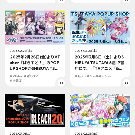
商品発売決定！ 六花と夢芽
が双子コーデに挑戦しま
す！
2025.02.28(金) -
2025.03.08(土) -
2025年2月28日(金)よりVT
2025年3月8日（土）よりS
uber『ぱらすと！』のPOP
HIBUYA TSUTAYA 6階 IP書
UP SHOPがSHIBUYA TSU
店にて、 『TVアニメ「転生
TAYA 6階 IP書店で開催決
したらスライムだった件」×
# VTuber
# ぱらすと
# 転スラ
# リムル
# ミリム
定！！ 〜IP書店での特別企
ぷよぷよ』POP UP SHOP
# IP書店
画『推しリオバトル』も開
開催決定！ リムル達がアル
催決定！〜
ルに大変身！！
2025.03.01(土) -
2025.02.28(金) -