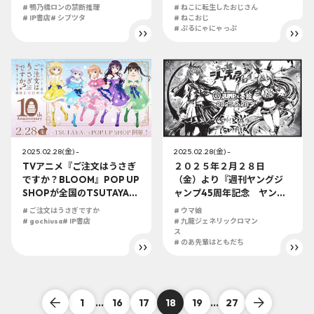
（金）より開催決定！！！
さん』ぷるにゃにゃっぷ
# 鴨乃橋ロンの禁断推理
# ねこに転生したおじさん
新作描き下ろしグッズ盛り
（渋谷ショップ）新商品発
# IP書店
# シブツタ
# ねこおじ
沢山！
売決定！！
# ぷるにゃにゃっぷ
2025.02.28(金) -
2025.02.28(金) -
TVアニメ『ご注文はうさぎ
２０２５年２月２８日
ですか？BLOOM』POP UP
（金）より『週刊ヤングジ
SHOPが全国のTSUTAYAに
ャンプ45周年記念 ヤング
て2025年2月28日(金)より
ジャンプ×墨絵SHOP』第６
# ご注文はうさぎですか
# ウマ娘
開催決定！！
弾『ウマ娘 シンデレラグレ
# gochiusa
# IP書店
# 九龍ジェネリックロマン
イ』『九龍ジェネリックロ
ス
# のあ先輩はともだち
マンス』『のあ先輩はとも
だち。』がスタート！！
1
...
16
17
18
19
...
27