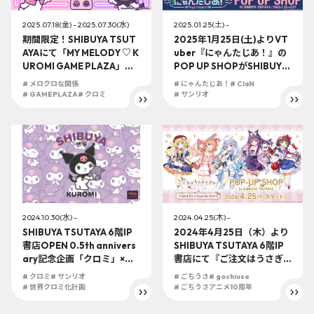
2025.07.18(金) - 2025.07.30(水)
2025.01.25(土) -
期間限定！SHIBUYA TSUT
2025年1月25日(土)よりVT
AYAにて「MY MELODY ♡ K
uber『にゃんたじあ！』の
UROMI GAME PLAZA」を
POP UP SHOPがSHIBUYA
開催
TSUTAYA 6階IP書店で開催
# メロクロな関係
# にゃんたじあ！
# ClaN
決定！！ 〜にゃんたじあ！
# GAMEPLAZA
# クロミ
# サンリオ
のメンバーがなんと、SHIB
UYA TSUTAYAに生配信で登
場！？〜
2024.10.30(水) -
2024.04.25(木) -
SHIBUYA TSUTAYA 6階IP
2024年4月25日（木）より
書店OPEN 0.5th annivers
SHIBUYA TSUTAYA 6階IP
ary記念企画「クロミ」×「R
書店にて『ご注文はうさぎ
4G」アパレルの発売が決
ですか？ BLOOM×サンリオ
# クロミ
# サンリオ
# ごちうさ
# gochiusa
定！
キャラクターズ』POP-UP
# 世界クロミ化計画
# ごちうさアニメ10周年
SHOP開催決定！