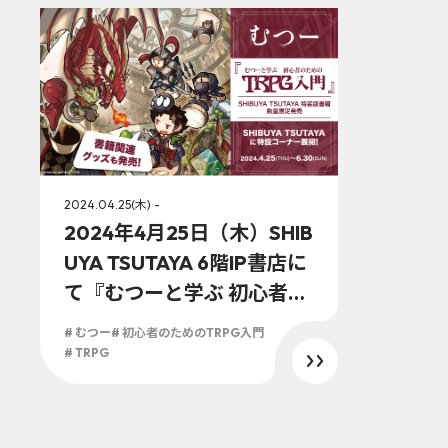
2024.04.25(木) -
2024年4月25日（木）SHIB
UYA TSUTAYA 6階IP書店に
て『むつーと学ぶ 初心者の
ためのTRPG入門』発売を
# むつー
# 初心者のためのTRPG入門
記念した特設コーナーを展
# TRPG
開!!