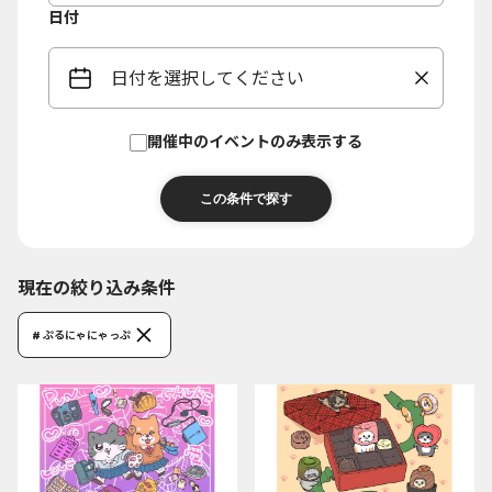
日付
日付を選択してください
開催中のイベントのみ表示する
現在の絞り込み条件
# ぷるにゃにゃっぷ