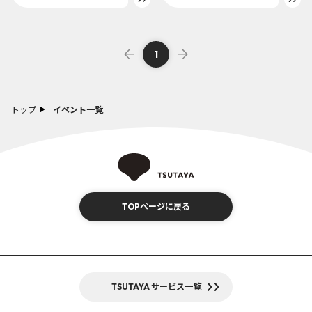
1
トップ
イベント一覧
TOPページに戻る
TSUTAYA サービス一覧