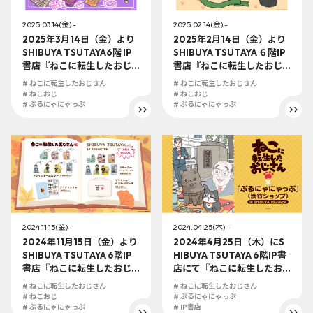
2025.03.14(金) -
2025.02.14(金) -
2025年3月14日（金）より
2025年2月14日（金）より
SHIBUYA TSUTAYA6階 IP
SHIBUYA TSUTAYA ６階IP
書店『ねこに転生したおじ
書店『ねこに転生したおじ
さん』ぷるにゃにゃっぷ
さん』ぷるにゃにゃっぷ
# ねこに転生したおじさん
# ねこに転生したおじさん
（渋谷ショップ）新商品発
（渋谷ショップ）新商品発
# ねこおじ
# ねこおじ
売決定！！
# ぷるにゃにゃっぷ
売決定！！
# ぷるにゃにゃっぷ
2024.11.15(金) -
2024.04.25(木) -
2024年11月15日（金）より
2024年4月25日（木）にS
SHIBUYA TSUTAYA 6階IP
HIBUYA TSUTAYA 6階IP書
書店『ねこに転生したおじ
店にて『ねこに転生したお
さん』ぷるにゃにゃっぷ
じさん』ぷるにゃにゃっぷ
# ねこに転生したおじさん
# ねこに転生したおじさん
（渋谷ショップ）新商品発
（渋谷ショップ）がオープ
# ねこおじ
# ぷるにゃにゃっぷ
売決定！！
# ぷるにゃにゃっぷ
ン!！
# IP書店