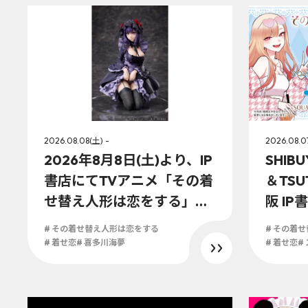
2026.08.08(土) -
2026.08.0
2026年8月8日(土)より、IP
SHIBU
書店にてTVアニメ「その着
＆TSUT
せ替え人形は恋をする」喜
阪 IP
多川海夢 黒江雫Ver. ノンス
QUARE
# その着せ替え人形は恋をする
# その着
ケールフィギュアの展開が
sコー
# 着せ恋
# 喜多川海夢
# 着せ恋
#
決定！！
月7日
え人形
シャル