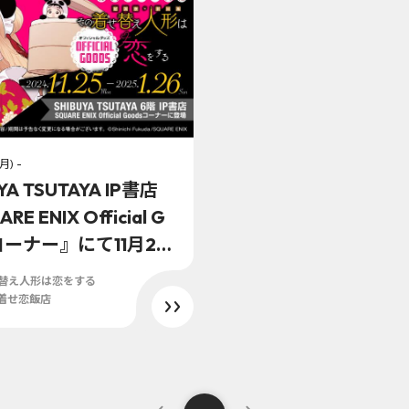
(月) -
YA TSUTAYA IP書店
RE ENIX Official G
コーナー』にて11月25
)より「その着せ替え
せ替え人形は恋をする
恋をする」オフィシ
 着せ恋飯店
ッズ販売開始！！