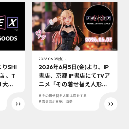
2026.06.05(金) -
よりSHI
2026年6月5日(金)より、IP
書店 、T
書店、京都 IP書店にてTVア
I 大阪 I
ニメ「その着せ替え人形は
の「ア
恋をする」Season 2より、
# その着せ替え人形は恋をする
シャル
喜多川海夢 ハロウィンバニ
# 着せ恋
# 喜多川海夢
ニメ『そ
ーVer. ノンスケールフィギ
をす
ュアの発売が決定！！