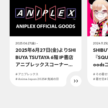
2025.06.27(金) -
2024.11.25
2025年6月27日(金)よりSHI
SHIBU
BUYA TSUTAYA 6階 IP書店
『SQUA
アニプレックスコーナーに
oods
てANIPLEX OFFICIAL GO
日(月
# アニプレックス
# その着
ODSの展開が決定！！
人形は
# AnimeJapan 2025
# 鬼滅の刃
# 着せ恋
#
ャルグ