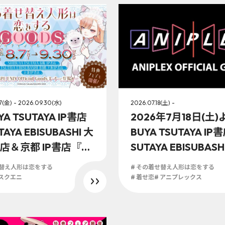
7(金) - 2026.09.30(水)
2026.07.18(土) -
YA TSUTAYA IP書店
2026年7月18日(土)
AYA EBISUBASHI 大
BUYA TSUTAYA IP
書店＆京都 IP書店『S
SUTAYA EBISUBASH
 ENIX Official Good
P書店、京都 IP書店
せ替え人形は恋をする
# その着せ替え人形は恋をする
ナー』にて2026年8
ニプレックスオフィ
 スクエニ
# 着せ恋
# アニプレックス
(金)より「その着せ替
ストア」にてTVア
は恋をする」オフィ
の着せ替え人形は恋
グッズ販売開始！！
る』の展開決定！！