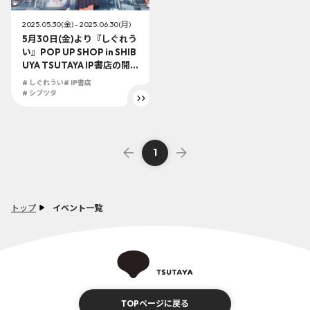
2025.05.30(金) - 2025.06.30(月)
5月30日(金)より『しぐれう
い』POP UP SHOP in SHIB
UYA TSUTAYA IP書店の開
催が決定！！誕生日を記念
# しぐれうい
# IP書店
した大型コーナーを展開！
# シブツタ
フォトスポットや新作アイ
テムなど盛り沢山！
1
トップ
イベント一覧
TOPページに戻る