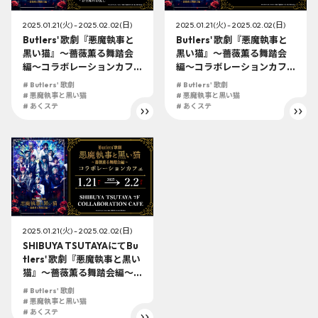
2025.01.21(火) - 2025.02.02(日)
2025.01.21(火) - 2025.02.02(日)
Butlers' 歌劇『悪魔執事と
Butlers' 歌劇『悪魔執事と
黒い猫』～薔薇薫る舞踏会
黒い猫』～薔薇薫る舞踏会
編～コラボレーションカフ
編～コラボレーションカフ
ェ アフターステージ上映会
ェ内にて上映会の開催が決
# Butlers' 歌劇
# Butlers' 歌劇
の開催が決定！
定！
# 悪魔執事と黒い猫
# 悪魔執事と黒い猫
# あくステ
# あくステ
2025.01.21(火) - 2025.02.02(日)
SHIBUYA TSUTAYAにてBu
tlers' 歌劇『悪魔執事と黒い
猫』～薔薇薫る舞踏会編～
コラボレーションカフェ 開
# Butlers' 歌劇
催決定！
# 悪魔執事と黒い猫
# あくステ