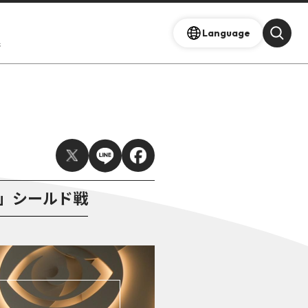
Language
s
」シールド戦