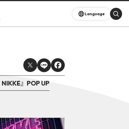
Language
s
IKKE』POP UP